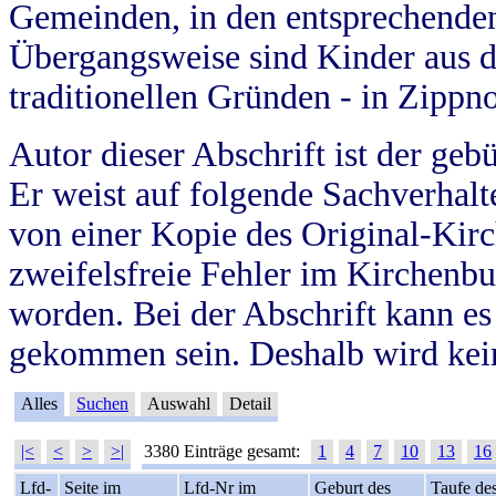
Gemeinden, in den entsprechende
Übergangsweise sind Kinder aus 
traditionellen Gründen - in Zippn
Autor dieser Abschrift ist der geb
Er weist auf folgende Sachverhalte
von einer Kopie des Original-Kirc
zweifelsfreie Fehler im Kirchenbuc
worden. Bei der Abschrift kann e
gekommen sein. Deshalb wird kein
Alles
Suchen
Auswahl
Detail
|<
<
>
>|
3380 Einträge gesamt:
1
4
7
10
13
16
Lfd-
Seite im
Lfd-Nr im
Geburt des
Taufe de