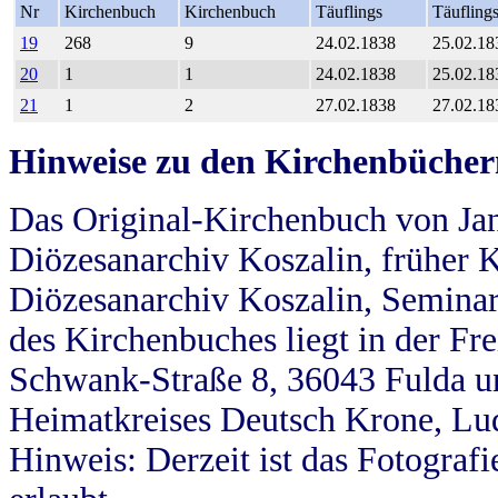
Nr
Kirchenbuch
Kirchenbuch
Täuflings
Täufling
19
268
9
24.02.1838
25.02.18
20
1
1
24.02.1838
25.02.18
21
1
2
27.02.1838
27.02.18
Hinweise zu den Kirchenbücher
Das Original-Kirchenbuch von Jan
Diözesanarchiv Koszalin, früher Kö
Diözesanarchiv Koszalin, Seminar
des Kirchenbuches liegt in der Fr
Schwank-Straße 8, 36043 Fulda u
Heimatkreises Deutsch Krone, Lu
Hinweis: Derzeit ist das Fotograf