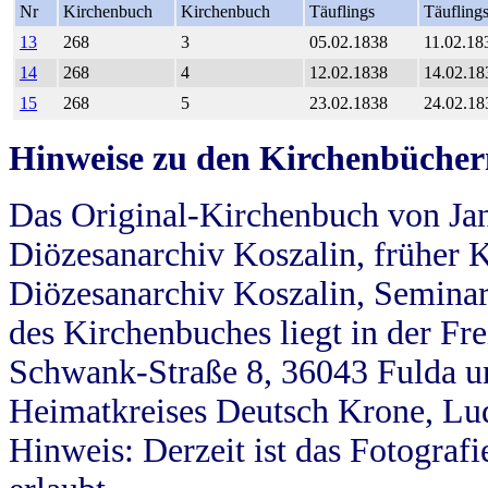
Nr
Kirchenbuch
Kirchenbuch
Täuflings
Täufling
13
268
3
05.02.1838
11.02.18
14
268
4
12.02.1838
14.02.18
15
268
5
23.02.1838
24.02.18
Hinweise zu den Kirchenbücher
Das Original-Kirchenbuch von Jan
Diözesanarchiv Koszalin, früher Kö
Diözesanarchiv Koszalin, Seminar
des Kirchenbuches liegt in der Fr
Schwank-Straße 8, 36043 Fulda u
Heimatkreises Deutsch Krone, Lu
Hinweis: Derzeit ist das Fotograf