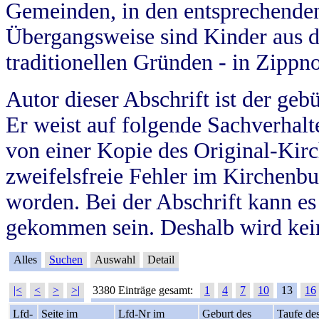
Gemeinden, in den entsprechende
Übergangsweise sind Kinder aus 
traditionellen Gründen - in Zippn
Autor dieser Abschrift ist der geb
Er weist auf folgende Sachverhalte
von einer Kopie des Original-Kirc
zweifelsfreie Fehler im Kirchenbuc
worden. Bei der Abschrift kann e
gekommen sein. Deshalb wird kein
Alles
Suchen
Auswahl
Detail
|<
<
>
>|
3380 Einträge gesamt:
1
4
7
10
13
16
Lfd-
Seite im
Lfd-Nr im
Geburt des
Taufe de