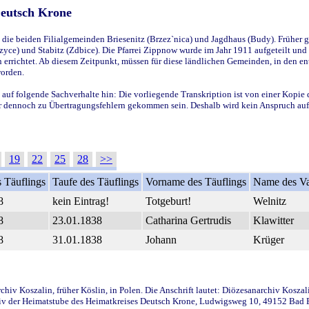
Deutsch Krone
ie beiden Filialgemeinden Briesenitz (Brzez`nica) und Jagdhaus (Budy). Früher g
yce) und Stabitz (Zdbice). Die Pfarrei Zippnow wurde im Jahr 1911 aufgeteilt und e
en errichtet. Ab diesem Zeitpunkt, müssen für diese ländlichen Gemeinden, in den
worden.
 auf folgende Sachverhalte hin: Die vorliegende Transkription ist von einer Kopie 
aber dennoch zu Übertragungsfehlern gekommen sein. Deshalb wird kein Anspruch auf 
19
22
25
28
>>
 Täuflings
Taufe des Täuflings
Vorname des Täuflings
Name des Va
8
kein Eintrag!
Totgeburt!
Welnitz
8
23.01.1838
Catharina Gertrudis
Klawitter
8
31.01.1838
Johann
Krüger
iv Koszalin, früher Köslin, in Polen. Die Anschrift lautet: Diözesanarchiv Koszal
v der Heimatstube des Heimatkreises Deutsch Krone, Ludwigsweg 10, 49152 Bad Ess