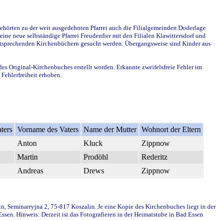
ehörten zu der weit ausgedehnten Pfarrei auch die Filialgemeinden Doderlage
ine neue selbständige Pfarrei Freudenfier mit den Filialen Klawittersdorf und
 entsprechenden Kirchenbüchern gesucht werden. Übergangsweise sind Kinder aus
des Original-Kirchenbuches erstellt worden. Erkannte zweifelsfreie Fehler im
Fehlerfreiheit erhoben.
ters
Vorname des Vaters
Name der Mutter
Wohnort der Eltern
Anton
Kluck
Zippnow
Martin
Prodöhl
Rederitz
Andreas
Drews
Zippnow
in, Seminarryjna 2, 75-817 Koszalin. Je eine Kopie des Kirchenbuches liegt in der
en. Hinweis: Derzeit ist das Fotografieren in der Heimatstube in Bad Essen