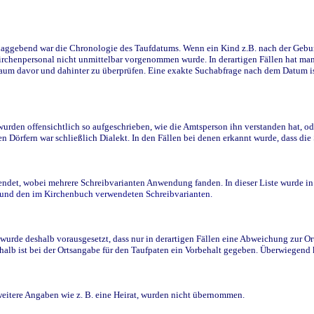
ggebend war die Chronologie des Taufdatums. Wenn ein Kind z.B. nach der Geburt 
rchenpersonal nicht unmittelbar vorgenommen wurde. In derartigen Fällen hat man d
raum davor und dahinter zu überprüfen. Eine exakte Suchabfrage nach dem Datum i
den offensichtlich so aufgeschrieben, wie die Amtsperson ihn verstanden hat, ode
n Dörfern war schließlich Dialekt. In den Fällen bei denen erkannt wurde, dass di
t, wobei mehrere Schreibvarianten Anwendung fanden. In dieser Liste wurde in de
n und den im Kirchenbuch verwendeten Schreibvarianten.
wurde deshalb vorausgesetzt, dass nur in derartigen Fällen eine Abweichung zur O
eshalb ist bei der Ortsangabe für den Taufpaten ein Vorbehalt gegeben. Überwiegen
weitere Angaben wie z. B. eine Heirat, wurden nicht übernommen.