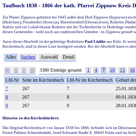
Taufbuch 1838 - 1866 der kath. Pfarrei Zippnow Kreis 
Zur Pfarrei Zippnow gehörten bis 1945 außer dem Dorf Zippnow (Sypnywo) noch d
(Dudylany), Freudenfier (Szwecja), Klawittersdorf (Glowaczewo), Rederitz (Nadarz
Stabitz und ein Lokalvikariat Rederitz mit der Tochterkirche in Doderlage wurd
diesen Gemeinden - wohl noch aus traditionellen Gründen - in Zippnow getauft 
Autor dieser Abschrift ist der gebürtige Rederitzer
Paul Lüdtke
aus Köln. Er weist
Kirchenbuch, sind in dieser Liste korrigiert worden. Bei der Abschrift kann es 
Alles
Suchen
Auswahl
Detail
|<
<
>
>|
3380 Einträge gesamt:
1
4
7
10
13
16
Lfd-Nr
Seite im Kirchenbuch
Lfd-Nr im Kirchenbuch
Geburt des
7
267
7
25.01.183
8
267
8
09.01.183
9
267
9
28.01.183
Hinweise zu den Kirchenbüchern
Das Original-Kirchenbuch von Januar 1838 bis 1866, befindet sich im Diözesanarch
Freien Prälatur Schneidemühl, Josef-Schwank-Straße 8, 36043 Fulda und im Archi