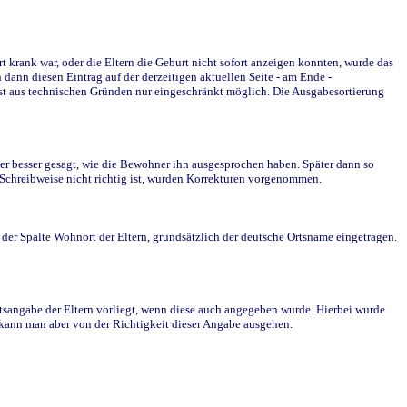
krank war, oder die Eltern die Geburt nicht sofort anzeigen konnten, wurde das
ann diesen Eintrag auf der derzeitigen aktuellen Seite - am Ende -
st aus technischen Gründen nur eingeschränkt möglich. Die Ausgabesortierung
r besser gesagt, wie die Bewohner ihn ausgesprochen haben. Später dann so
e Schreibweise nicht richtig ist, wurden Korrekturen vorgenommen.
r Spalte Wohnort der Eltern, grundsätzlich der deutsche Ortsname eingetragen.
rtsangabe der Eltern vorliegt, wenn diese auch angegeben wurde. Hierbei wurde
d kann man aber von der Richtigkeit dieser Angabe ausgehen.