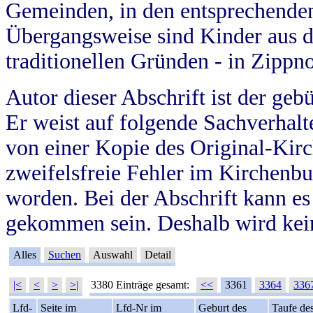
Gemeinden, in den entsprechende
Übergangsweise sind Kinder aus 
traditionellen Gründen - in Zippn
Autor dieser Abschrift ist der geb
Er weist auf folgende Sachverhalte
von einer Kopie des Original-Kirc
zweifelsfreie Fehler im Kirchenbuc
worden. Bei der Abschrift kann e
gekommen sein. Deshalb wird kein
Alles
Suchen
Auswahl
Detail
|<
<
>
>|
3380 Einträge gesamt:
<<
3361
3364
336
Lfd-
Seite im
Lfd-Nr im
Geburt des
Taufe de