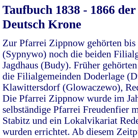
Taufbuch 1838 - 1866 der
Deutsch Krone
Zur Pfarrei Zippnow gehörten bi
(Sypnywo) noch die beiden Filial
Jagdhaus (Budy). Früher gehörten 
die Filialgemeinden Doderlage (D
Klawittersdorf (Glowaczewo), Red
Die Pfarrei Zippnow wurde im Jah
selbständige Pfarrei Freudenfier m
Stabitz und ein Lokalvikariat Red
wurden errichtet. Ab diesem Zeitp