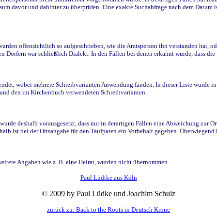
raum davor und dahinter zu überprüfen. Eine exakte Suchabfrage nach dem Datum i
den offensichtlich so aufgeschrieben, wie die Amtsperson ihn verstanden hat, ode
n Dörfern war schließlich Dialekt. In den Fällen bei denen erkannt wurde, dass di
t, wobei mehrere Schreibvarianten Anwendung fanden. In dieser Liste wurde in de
n und den im Kirchenbuch verwendeten Schreibvarianten.
wurde deshalb vorausgesetzt, dass nur in derartigen Fällen eine Abweichung zur O
eshalb ist bei der Ortsangabe für den Taufpaten ein Vorbehalt gegeben. Überwiegen
weitere Angaben wie z. B. eine Heirat, wurden nicht übernommen.
Paul Lüdtke aus Köln
© 2009 by Paul Lüdke und Joachim Schulz
zurück zu: Back to the Roots in Deutsch Krone