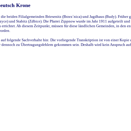
Deutsch Krone
ie beiden Filialgemeinden Briesenitz (Brzez`nica) und Jagdhaus (Budy). Früher g
yce) und Stabitz (Zdbice). Die Pfarrei Zippnow wurde im Jahr 1911 aufgeteilt und e
en errichtet. Ab diesem Zeitpunkt, müssen für diese ländlichen Gemeinden, in den
worden.
 auf folgende Sachverhalte hin: Die vorliegende Transkription ist von einer Kopie 
aber dennoch zu Übertragungsfehlern gekommen sein. Deshalb wird kein Anspruch auf 