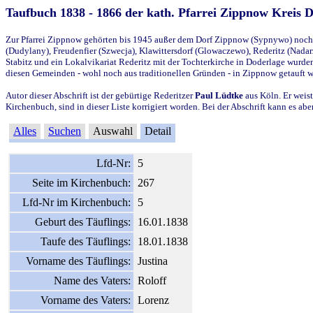
Taufbuch 1838 - 1866 der kath. Pfarrei Zippnow Kreis 
Zur Pfarrei Zippnow gehörten bis 1945 außer dem Dorf Zippnow (Sypnywo) noch d
(Dudylany), Freudenfier (Szwecja), Klawittersdorf (Glowaczewo), Rederitz (Nadarz
Stabitz und ein Lokalvikariat Rederitz mit der Tochterkirche in Doderlage wurd
diesen Gemeinden - wohl noch aus traditionellen Gründen - in Zippnow getauft 
Autor dieser Abschrift ist der gebürtige Rederitzer
Paul Lüdtke
aus Köln. Er weist
Kirchenbuch, sind in dieser Liste korrigiert worden. Bei der Abschrift kann es 
Alles
Suchen
Auswahl
Detail
Lfd-Nr:
5
Seite im Kirchenbuch:
267
Lfd-Nr im Kirchenbuch:
5
Geburt des Täuflings:
16.01.1838
Taufe des Täuflings:
18.01.1838
Vorname des Täuflings:
Justina
Name des Vaters:
Roloff
Vorname des Vaters:
Lorenz