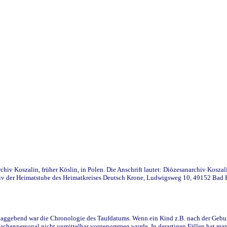
iv Koszalin, früher Köslin, in Polen. Die Anschrift lautet: Diözesanarchiv Koszal
v der Heimatstube des Heimatkreises Deutsch Krone, Ludwigsweg 10, 49152 Bad Ess
ggebend war die Chronologie des Taufdatums. Wenn ein Kind z.B. nach der Geburt 
rchenpersonal nicht unmittelbar vorgenommen wurde. In derartigen Fällen hat man d