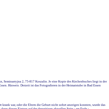
in, Seminarryjna 2, 75-817 Koszalin. Je eine Kopie des Kirchenbuches liegt in der
en. Hinweis: Derzeit ist das Fotografieren in der Heimatstube in Bad Essen
krank war, oder die Eltern die Geburt nicht sofort anzeigen konnten, wurde das
ann diesen Eintrag auf der derzeitigen aktuellen Seite - am Ende -