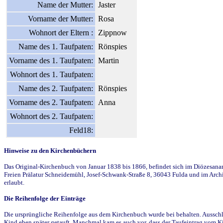
Name der Mutter:
Jaster
Vorname der Mutter:
Rosa
Wohnort der Eltern :
Zippnow
Name des 1. Taufpaten:
Rönspies
Vorname des 1. Taufpaten:
Martin
Wohnort des 1. Taufpaten:
Name des 2. Taufpaten:
Rönspies
Vorname des 2. Taufpaten:
Anna
Wohnort des 2. Taufpaten:
Feld18:
Hinweise zu den Kirchenbüchern
Das Original-Kirchenbuch von Januar 1838 bis 1866, befindet sich im Diözesanarch
Freien Prälatur Schneidemühl, Josef-Schwank-Straße 8, 36043 Fulda und im Archi
erlaubt.
Die Reihenfolge der Einträge
Die ursprüngliche Reihenfolge aus dem Kirchenbuch wurde bei behalten. Ausschla
Kind eben später getauft. Manchmal kam es auch vor, dass der Taufeintrag vom Ki