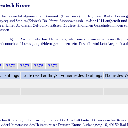
Deutsch Krone
ie beiden Filialgemeinden Briesenitz (Brzez`nica) und Jagdhaus (Budy). Früher g
yce) und Stabitz (Zdbice). Die Pfarrei Zippnow wurde im Jahr 1911 aufgeteilt und e
en errichtet. Ab diesem Zeitpunkt, müssen für diese ländlichen Gemeinden, in den
worden.
 auf folgende Sachverhalte hin: Die vorliegende Transkription ist von einer Kopie 
aber dennoch zu Übertragungsfehlern gekommen sein. Deshalb wird kein Anspruch auf 
7
3370
3373
3376
3379
 Täuflings
Taufe des Täuflings
Vorname des Täuflings
Name des Va
iv Koszalin, früher Köslin, in Polen. Die Anschrift lautet: Diözesanarchiv Koszal
v der Heimatstube des Heimatkreises Deutsch Krone, Ludwigsweg 10, 49152 Bad Ess