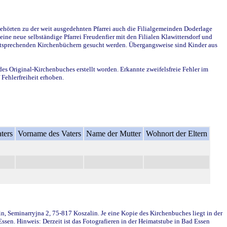
ehörten zu der weit ausgedehnten Pfarrei auch die Filialgemeinden Doderlage
ine neue selbständige Pfarrei Freudenfier mit den Filialen Klawittersdorf und
 entsprechenden Kirchenbüchern gesucht werden. Übergangsweise sind Kinder aus
des Original-Kirchenbuches erstellt worden. Erkannte zweifelsfreie Fehler im
Fehlerfreiheit erhoben.
ters
Vorname des Vaters
Name der Mutter
Wohnort der Eltern
in, Seminarryjna 2, 75-817 Koszalin. Je eine Kopie des Kirchenbuches liegt in der
en. Hinweis: Derzeit ist das Fotografieren in der Heimatstube in Bad Essen