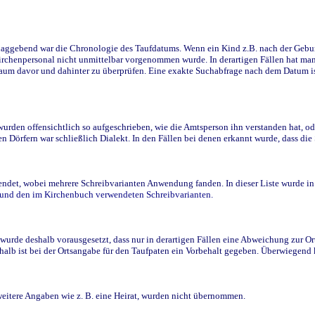
ggebend war die Chronologie des Taufdatums. Wenn ein Kind z.B. nach der Geburt 
rchenpersonal nicht unmittelbar vorgenommen wurde. In derartigen Fällen hat man d
raum davor und dahinter zu überprüfen. Eine exakte Suchabfrage nach dem Datum i
den offensichtlich so aufgeschrieben, wie die Amtsperson ihn verstanden hat, ode
n Dörfern war schließlich Dialekt. In den Fällen bei denen erkannt wurde, dass di
t, wobei mehrere Schreibvarianten Anwendung fanden. In dieser Liste wurde in de
n und den im Kirchenbuch verwendeten Schreibvarianten.
wurde deshalb vorausgesetzt, dass nur in derartigen Fällen eine Abweichung zur O
eshalb ist bei der Ortsangabe für den Taufpaten ein Vorbehalt gegeben. Überwiegen
weitere Angaben wie z. B. eine Heirat, wurden nicht übernommen.