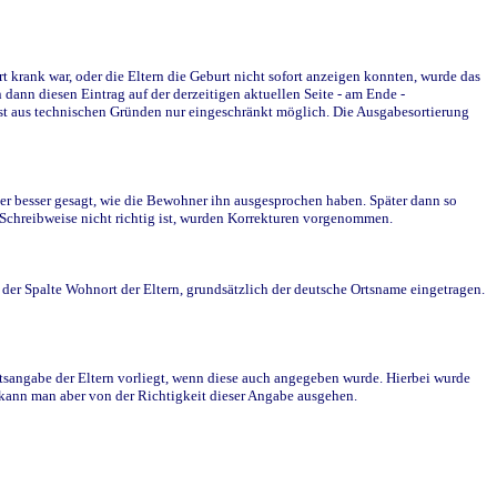
krank war, oder die Eltern die Geburt nicht sofort anzeigen konnten, wurde das
ann diesen Eintrag auf der derzeitigen aktuellen Seite - am Ende -
st aus technischen Gründen nur eingeschränkt möglich. Die Ausgabesortierung
r besser gesagt, wie die Bewohner ihn ausgesprochen haben. Später dann so
e Schreibweise nicht richtig ist, wurden Korrekturen vorgenommen.
r Spalte Wohnort der Eltern, grundsätzlich der deutsche Ortsname eingetragen.
rtsangabe der Eltern vorliegt, wenn diese auch angegeben wurde. Hierbei wurde
d kann man aber von der Richtigkeit dieser Angabe ausgehen.