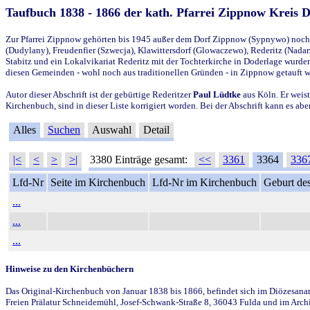
Taufbuch 1838 - 1866 der kath. Pfarrei Zippnow Kreis 
Zur Pfarrei Zippnow gehörten bis 1945 außer dem Dorf Zippnow (Sypnywo) noch d
(Dudylany), Freudenfier (Szwecja), Klawittersdorf (Glowaczewo), Rederitz (Nadarz
Stabitz und ein Lokalvikariat Rederitz mit der Tochterkirche in Doderlage wurd
diesen Gemeinden - wohl noch aus traditionellen Gründen - in Zippnow getauft 
Autor dieser Abschrift ist der gebürtige Rederitzer
Paul Lüdtke
aus Köln. Er weist
Kirchenbuch, sind in dieser Liste korrigiert worden. Bei der Abschrift kann es 
Alles
Suchen
Auswahl
Detail
|<
<
>
>|
3380 Einträge gesamt:
<<
3361
3364
336
Lfd-Nr
Seite im Kirchenbuch
Lfd-Nr im Kirchenbuch
Geburt des
...
...
...
Hinweise zu den Kirchenbüchern
Das Original-Kirchenbuch von Januar 1838 bis 1866, befindet sich im Diözesanarch
Freien Prälatur Schneidemühl, Josef-Schwank-Straße 8, 36043 Fulda und im Archi