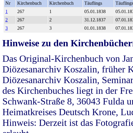
Nr
Kirchenbuch
Kirchenbuch
Täuflings
Täufling
1
267
1
05.01.1838
05.01.18
2
267
2
31.12.1837
07.01.18
3
267
3
01.01.1838
07.01.18
Hinweise zu den Kirchenbücher
Das Original-Kirchenbuch von Jan
Diözesanarchiv Koszalin, früher Kö
Diözesanarchiv Koszalin, Seminar
des Kirchenbuches liegt in der Fr
Schwank-Straße 8, 36043 Fulda u
Heimatkreises Deutsch Krone, Lu
Hinweis: Derzeit ist das Fotograf