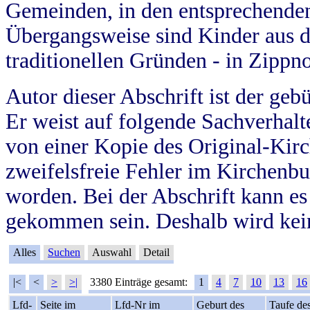
Gemeinden, in den entsprechende
Übergangsweise sind Kinder aus 
traditionellen Gründen - in Zippn
Autor dieser Abschrift ist der geb
Er weist auf folgende Sachverhalte
von einer Kopie des Original-Kirc
zweifelsfreie Fehler im Kirchenbuc
worden. Bei der Abschrift kann e
gekommen sein. Deshalb wird kein
Alles
Suchen
Auswahl
Detail
|<
<
>
>|
3380 Einträge gesamt:
1
4
7
10
13
16
Lfd-
Seite im
Lfd-Nr im
Geburt des
Taufe de