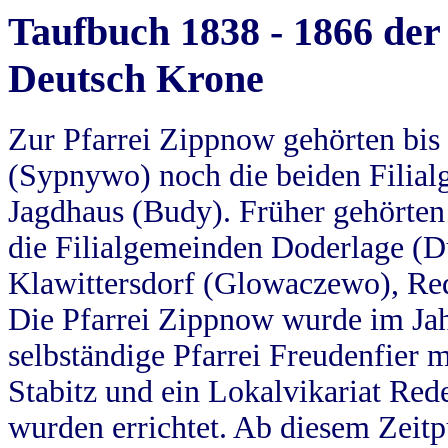
Taufbuch 1838 - 1866 der
Deutsch Krone
Zur Pfarrei Zippnow gehörten bi
(Sypnywo) noch die beiden Filial
Jagdhaus (Budy). Früher gehörten 
die Filialgemeinden Doderlage (D
Klawittersdorf (Glowaczewo), Red
Die Pfarrei Zippnow wurde im Jah
selbständige Pfarrei Freudenfier m
Stabitz und ein Lokalvikariat Red
wurden errichtet. Ab diesem Zeitp