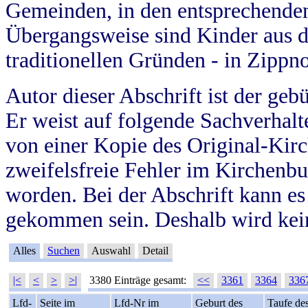
Gemeinden, in den entsprechende
Übergangsweise sind Kinder aus 
traditionellen Gründen - in Zippn
Autor dieser Abschrift ist der geb
Er weist auf folgende Sachverhalte
von einer Kopie des Original-Kirc
zweifelsfreie Fehler im Kirchenbuc
worden. Bei der Abschrift kann e
gekommen sein. Deshalb wird kein
Alles
Suchen
Auswahl
Detail
|<
<
>
>|
3380 Einträge gesamt:
<<
3361
3364
336
Lfd-
Seite im
Lfd-Nr im
Geburt des
Taufe de