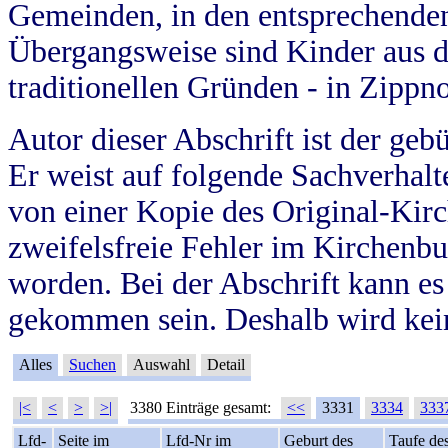
Gemeinden, in den entsprechende
Übergangsweise sind Kinder aus 
traditionellen Gründen - in Zippn
Autor dieser Abschrift ist der geb
Er weist auf folgende Sachverhalte
von einer Kopie des Original-Kirc
zweifelsfreie Fehler im Kirchenbuc
worden. Bei der Abschrift kann e
gekommen sein. Deshalb wird kein
Alles
Suchen
Auswahl
Detail
|<
<
>
>|
3380 Einträge gesamt:
<<
3331
3334
333
Lfd-
Seite im
Lfd-Nr im
Geburt des
Taufe de