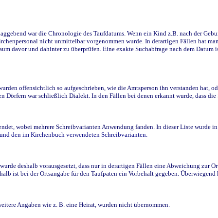
ggebend war die Chronologie des Taufdatums. Wenn ein Kind z.B. nach der Geburt 
rchenpersonal nicht unmittelbar vorgenommen wurde. In derartigen Fällen hat man d
raum davor und dahinter zu überprüfen. Eine exakte Suchabfrage nach dem Datum i
den offensichtlich so aufgeschrieben, wie die Amtsperson ihn verstanden hat, ode
n Dörfern war schließlich Dialekt. In den Fällen bei denen erkannt wurde, dass di
t, wobei mehrere Schreibvarianten Anwendung fanden. In dieser Liste wurde in de
n und den im Kirchenbuch verwendeten Schreibvarianten.
wurde deshalb vorausgesetzt, dass nur in derartigen Fällen eine Abweichung zur O
eshalb ist bei der Ortsangabe für den Taufpaten ein Vorbehalt gegeben. Überwiegen
weitere Angaben wie z. B. eine Heirat, wurden nicht übernommen.