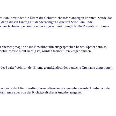
krank war, oder die Eltern die Geburt nicht sofort anzeigen konnten, wurde das
ann diesen Eintrag auf der derzeitigen aktuellen Seite - am Ende -
st aus technischen Gründen nur eingeschränkt möglich. Die Ausgabesortierung
r besser gesagt, wie die Bewohner ihn ausgesprochen haben. Später dann so
e Schreibweise nicht richtig ist, wurden Korrekturen vorgenommen.
r Spalte Wohnort der Eltern, grundsätzlich der deutsche Ortsname eingetragen.
rtsangabe der Eltern vorliegt, wenn diese auch angegeben wurde. Hierbei wurde
d kann man aber von der Richtigkeit dieser Angabe ausgehen.