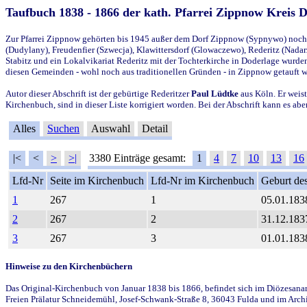
Taufbuch 1838 - 1866 der kath. Pfarrei Zippnow Kreis 
Zur Pfarrei Zippnow gehörten bis 1945 außer dem Dorf Zippnow (Sypnywo) noch d
(Dudylany), Freudenfier (Szwecja), Klawittersdorf (Glowaczewo), Rederitz (Nadarz
Stabitz und ein Lokalvikariat Rederitz mit der Tochterkirche in Doderlage wurd
diesen Gemeinden - wohl noch aus traditionellen Gründen - in Zippnow getauft 
Autor dieser Abschrift ist der gebürtige Rederitzer
Paul Lüdtke
aus Köln. Er weist
Kirchenbuch, sind in dieser Liste korrigiert worden. Bei der Abschrift kann es 
Alles
Suchen
Auswahl
Detail
|<
<
>
>|
3380 Einträge gesamt:
1
4
7
10
13
16
Lfd-Nr
Seite im Kirchenbuch
Lfd-Nr im Kirchenbuch
Geburt des
1
267
1
05.01.183
2
267
2
31.12.183
3
267
3
01.01.183
Hinweise zu den Kirchenbüchern
Das Original-Kirchenbuch von Januar 1838 bis 1866, befindet sich im Diözesanarch
Freien Prälatur Schneidemühl, Josef-Schwank-Straße 8, 36043 Fulda und im Archi