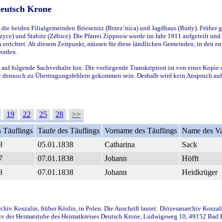
Deutsch Krone
ie beiden Filialgemeinden Briesenitz (Brzez`nica) und Jagdhaus (Budy). Früher g
yce) und Stabitz (Zdbice). Die Pfarrei Zippnow wurde im Jahr 1911 aufgeteilt und e
en errichtet. Ab diesem Zeitpunkt, müssen für diese ländlichen Gemeinden, in den
worden.
 auf folgende Sachverhalte hin: Die vorliegende Transkription ist von einer Kopie 
aber dennoch zu Übertragungsfehlern gekommen sein. Deshalb wird kein Anspruch auf 
19
22
25
28
>>
 Täuflings
Taufe des Täuflings
Vorname des Täuflings
Name des Va
8
05.01.1838
Catharina
Sack
7
07.01.1838
Johann
Höfft
8
07.01.1838
Johann
Heidkrüger
iv Koszalin, früher Köslin, in Polen. Die Anschrift lautet: Diözesanarchiv Koszal
v der Heimatstube des Heimatkreises Deutsch Krone, Ludwigsweg 10, 49152 Bad Ess