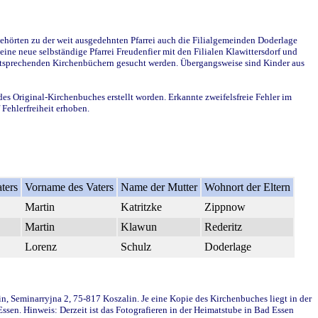
ehörten zu der weit ausgedehnten Pfarrei auch die Filialgemeinden Doderlage
ine neue selbständige Pfarrei Freudenfier mit den Filialen Klawittersdorf und
 entsprechenden Kirchenbüchern gesucht werden. Übergangsweise sind Kinder aus
des Original-Kirchenbuches erstellt worden. Erkannte zweifelsfreie Fehler im
Fehlerfreiheit erhoben.
ters
Vorname des Vaters
Name der Mutter
Wohnort der Eltern
Martin
Katritzke
Zippnow
Martin
Klawun
Rederitz
Lorenz
Schulz
Doderlage
in, Seminarryjna 2, 75-817 Koszalin. Je eine Kopie des Kirchenbuches liegt in der
en. Hinweis: Derzeit ist das Fotografieren in der Heimatstube in Bad Essen