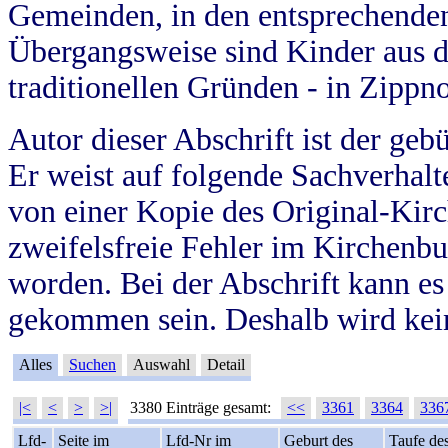
Gemeinden, in den entsprechende
Übergangsweise sind Kinder aus 
traditionellen Gründen - in Zippn
Autor dieser Abschrift ist der geb
Er weist auf folgende Sachverhalte
von einer Kopie des Original-Kirc
zweifelsfreie Fehler im Kirchenbuc
worden. Bei der Abschrift kann e
gekommen sein. Deshalb wird kein
Alles
Suchen
Auswahl
Detail
|<
<
>
>|
3380 Einträge gesamt:
<<
3361
3364
336
Lfd-
Seite im
Lfd-Nr im
Geburt des
Taufe de