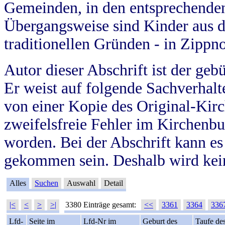
Gemeinden, in den entsprechende
Übergangsweise sind Kinder aus 
traditionellen Gründen - in Zippn
Autor dieser Abschrift ist der geb
Er weist auf folgende Sachverhalte
von einer Kopie des Original-Kirc
zweifelsfreie Fehler im Kirchenbuc
worden. Bei der Abschrift kann e
gekommen sein. Deshalb wird kein
Alles
Suchen
Auswahl
Detail
|<
<
>
>|
3380 Einträge gesamt:
<<
3361
3364
336
Lfd-
Seite im
Lfd-Nr im
Geburt des
Taufe de