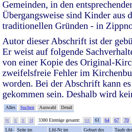
Gemeinden, in den entsprechende
Übergangsweise sind Kinder aus 
traditionellen Gründen - in Zippn
Autor dieser Abschrift ist der geb
Er weist auf folgende Sachverhalte
von einer Kopie des Original-Kirc
zweifelsfreie Fehler im Kirchenbuc
worden. Bei der Abschrift kann e
gekommen sein. Deshalb wird kein
Alles
Suchen
Auswahl
Detail
|<
<
>
>|
3380 Einträge gesamt:
<<
61
64
67
70
Lfd-
Seite im
Lfd-Nr im
Geburt des
Taufe de