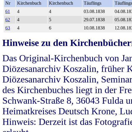
Nr
Kirchenbuch
Kirchenbuch
Täuflings
Täufling
61
4
4
03.08.1838
04.08.18
62
4
5
29.07.1838
05.08.18
63
4
6
10.08.1838
12.08.18
Hinweise zu den Kirchenbücher
Das Original-Kirchenbuch von Jan
Diözesanarchiv Koszalin, früher Kö
Diözesanarchiv Koszalin, Seminar
des Kirchenbuches liegt in der Fr
Schwank-Straße 8, 36043 Fulda u
Heimatkreises Deutsch Krone, Lu
Hinweis: Derzeit ist das Fotograf