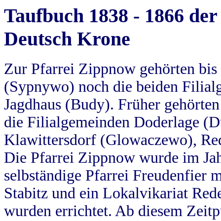
Taufbuch 1838 - 1866 der
Deutsch Krone
Zur Pfarrei Zippnow gehörten bi
(Sypnywo) noch die beiden Filial
Jagdhaus (Budy). Früher gehörten 
die Filialgemeinden Doderlage (D
Klawittersdorf (Glowaczewo), Red
Die Pfarrei Zippnow wurde im Jah
selbständige Pfarrei Freudenfier m
Stabitz und ein Lokalvikariat Red
wurden errichtet. Ab diesem Zeitp