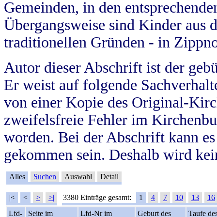
Gemeinden, in den entsprechende
Übergangsweise sind Kinder aus 
traditionellen Gründen - in Zippn
Autor dieser Abschrift ist der geb
Er weist auf folgende Sachverhalte
von einer Kopie des Original-Kirc
zweifelsfreie Fehler im Kirchenbuc
worden. Bei der Abschrift kann e
gekommen sein. Deshalb wird kein
Alles
Suchen
Auswahl
Detail
|<
<
>
>|
3380 Einträge gesamt:
1
4
7
10
13
16
Lfd-
Seite im
Lfd-Nr im
Geburt des
Taufe de