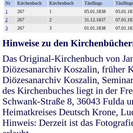
Nr
Kirchenbuch
Kirchenbuch
Täuflings
Täufling
1
267
1
05.01.1838
05.01.18
2
267
2
31.12.1837
07.01.18
3
267
3
01.01.1838
07.01.18
Hinweise zu den Kirchenbücher
Das Original-Kirchenbuch von Jan
Diözesanarchiv Koszalin, früher Kö
Diözesanarchiv Koszalin, Seminar
des Kirchenbuches liegt in der Fr
Schwank-Straße 8, 36043 Fulda u
Heimatkreises Deutsch Krone, Lu
Hinweis: Derzeit ist das Fotograf