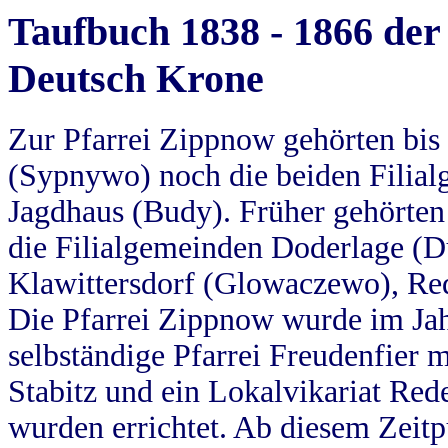
Taufbuch 1838 - 1866 der
Deutsch Krone
Zur Pfarrei Zippnow gehörten bi
(Sypnywo) noch die beiden Filial
Jagdhaus (Budy). Früher gehörten 
die Filialgemeinden Doderlage (D
Klawittersdorf (Glowaczewo), Red
Die Pfarrei Zippnow wurde im Jah
selbständige Pfarrei Freudenfier m
Stabitz und ein Lokalvikariat Red
wurden errichtet. Ab diesem Zeitp