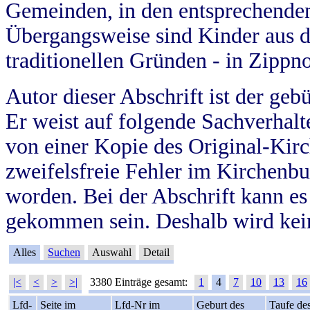
Gemeinden, in den entsprechende
Übergangsweise sind Kinder aus 
traditionellen Gründen - in Zippn
Autor dieser Abschrift ist der geb
Er weist auf folgende Sachverhalte
von einer Kopie des Original-Kirc
zweifelsfreie Fehler im Kirchenbuc
worden. Bei der Abschrift kann e
gekommen sein. Deshalb wird kein
Alles
Suchen
Auswahl
Detail
|<
<
>
>|
3380 Einträge gesamt:
1
4
7
10
13
16
Lfd-
Seite im
Lfd-Nr im
Geburt des
Taufe de