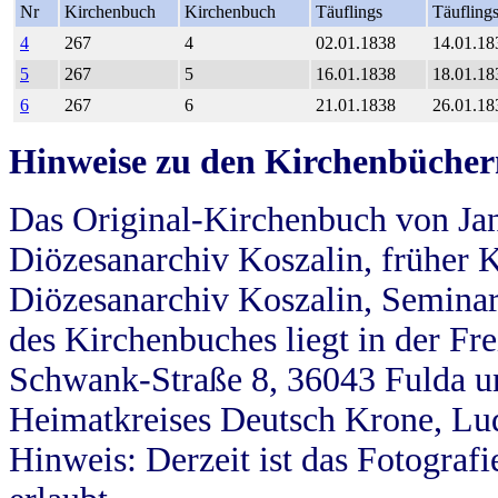
Nr
Kirchenbuch
Kirchenbuch
Täuflings
Täufling
4
267
4
02.01.1838
14.01.18
5
267
5
16.01.1838
18.01.18
6
267
6
21.01.1838
26.01.18
Hinweise zu den Kirchenbücher
Das Original-Kirchenbuch von Jan
Diözesanarchiv Koszalin, früher Kö
Diözesanarchiv Koszalin, Seminar
des Kirchenbuches liegt in der Fr
Schwank-Straße 8, 36043 Fulda u
Heimatkreises Deutsch Krone, Lu
Hinweis: Derzeit ist das Fotograf