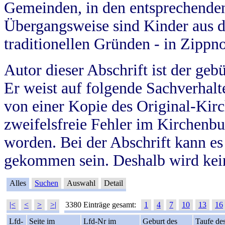
Gemeinden, in den entsprechende
Übergangsweise sind Kinder aus 
traditionellen Gründen - in Zippn
Autor dieser Abschrift ist der geb
Er weist auf folgende Sachverhalte
von einer Kopie des Original-Kirc
zweifelsfreie Fehler im Kirchenbuc
worden. Bei der Abschrift kann e
gekommen sein. Deshalb wird kein
Alles
Suchen
Auswahl
Detail
|<
<
>
>|
3380 Einträge gesamt:
1
4
7
10
13
16
Lfd-
Seite im
Lfd-Nr im
Geburt des
Taufe de