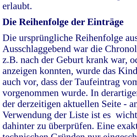
erlaubt.
Die Reihenfolge der Einträge
Die ursprüngliche Reihenfolge au
Ausschlaggebend war die Chronol
z.B. nach der Geburt krank war, od
anzeigen konnten, wurde das Kind
auch vor, dass der Taufeintrag vo
vorgenommen wurde. In derartigen
der derzeitigen aktuellen Seite -
Verwendung der Liste ist es wich
dahinter zu überprüfen. Eine exa
technischen Gründen nur eingesch