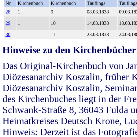
Nr
Kirchenbuch
Kirchenbuch
Täuflings
Täufling
28
1
9
08.03.1838
09.03.18
29
1
10
14.03.1838
18.03.18
30
1
11
23.03.1838
24.03.18
Hinweise zu den Kirchenbücher
Das Original-Kirchenbuch von Jan
Diözesanarchiv Koszalin, früher Kö
Diözesanarchiv Koszalin, Seminar
des Kirchenbuches liegt in der Fr
Schwank-Straße 8, 36043 Fulda u
Heimatkreises Deutsch Krone, Lu
Hinweis: Derzeit ist das Fotograf