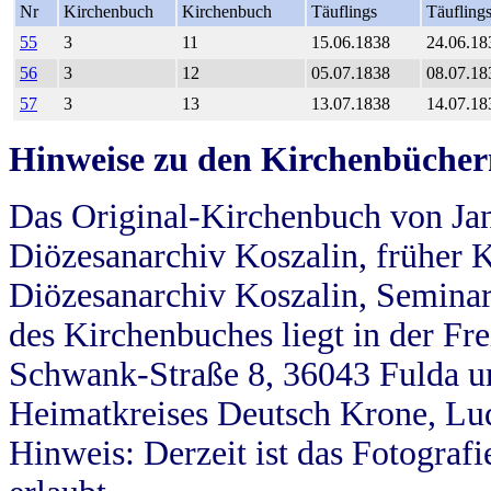
Nr
Kirchenbuch
Kirchenbuch
Täuflings
Täufling
55
3
11
15.06.1838
24.06.18
56
3
12
05.07.1838
08.07.18
57
3
13
13.07.1838
14.07.18
Hinweise zu den Kirchenbücher
Das Original-Kirchenbuch von Jan
Diözesanarchiv Koszalin, früher Kö
Diözesanarchiv Koszalin, Seminar
des Kirchenbuches liegt in der Fr
Schwank-Straße 8, 36043 Fulda u
Heimatkreises Deutsch Krone, Lu
Hinweis: Derzeit ist das Fotograf