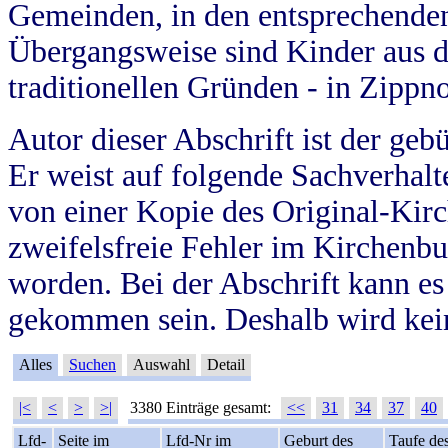
Gemeinden, in den entsprechende
Übergangsweise sind Kinder aus 
traditionellen Gründen - in Zippn
Autor dieser Abschrift ist der geb
Er weist auf folgende Sachverhalte
von einer Kopie des Original-Kirc
zweifelsfreie Fehler im Kirchenbuc
worden. Bei der Abschrift kann e
gekommen sein. Deshalb wird kein
Alles
Suchen
Auswahl
Detail
|<
<
>
>|
3380 Einträge gesamt:
<<
31
34
37
40
Lfd-
Seite im
Lfd-Nr im
Geburt des
Taufe de