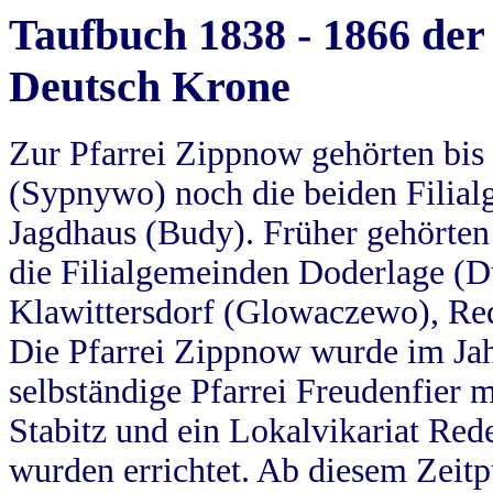
Taufbuch 1838 - 1866 der
Deutsch Krone
Zur Pfarrei Zippnow gehörten bi
(Sypnywo) noch die beiden Filial
Jagdhaus (Budy). Früher gehörten 
die Filialgemeinden Doderlage (D
Klawittersdorf (Glowaczewo), Red
Die Pfarrei Zippnow wurde im Jah
selbständige Pfarrei Freudenfier m
Stabitz und ein Lokalvikariat Red
wurden errichtet. Ab diesem Zeitp