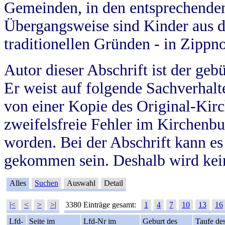
Gemeinden, in den entsprechende
Übergangsweise sind Kinder aus 
traditionellen Gründen - in Zippn
Autor dieser Abschrift ist der geb
Er weist auf folgende Sachverhalte
von einer Kopie des Original-Kirc
zweifelsfreie Fehler im Kirchenbuc
worden. Bei der Abschrift kann e
gekommen sein. Deshalb wird kein
Alles
Suchen
Auswahl
Detail
|<
<
>
>|
3380 Einträge gesamt:
1
4
7
10
13
16
Lfd-
Seite im
Lfd-Nr im
Geburt des
Taufe de