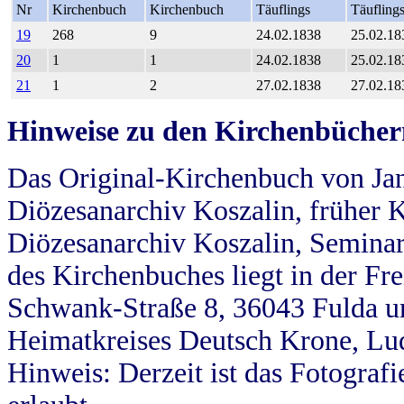
Nr
Kirchenbuch
Kirchenbuch
Täuflings
Täufling
19
268
9
24.02.1838
25.02.18
20
1
1
24.02.1838
25.02.18
21
1
2
27.02.1838
27.02.18
Hinweise zu den Kirchenbücher
Das Original-Kirchenbuch von Jan
Diözesanarchiv Koszalin, früher Kö
Diözesanarchiv Koszalin, Seminar
des Kirchenbuches liegt in der Fr
Schwank-Straße 8, 36043 Fulda u
Heimatkreises Deutsch Krone, Lu
Hinweis: Derzeit ist das Fotograf