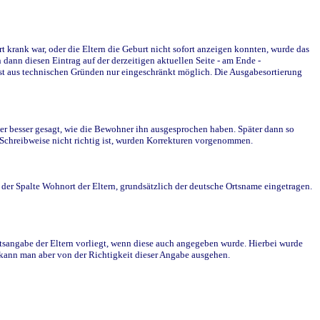
krank war, oder die Eltern die Geburt nicht sofort anzeigen konnten, wurde das
ann diesen Eintrag auf der derzeitigen aktuellen Seite - am Ende -
st aus technischen Gründen nur eingeschränkt möglich. Die Ausgabesortierung
r besser gesagt, wie die Bewohner ihn ausgesprochen haben. Später dann so
e Schreibweise nicht richtig ist, wurden Korrekturen vorgenommen.
r Spalte Wohnort der Eltern, grundsätzlich der deutsche Ortsname eingetragen.
rtsangabe der Eltern vorliegt, wenn diese auch angegeben wurde. Hierbei wurde
d kann man aber von der Richtigkeit dieser Angabe ausgehen.