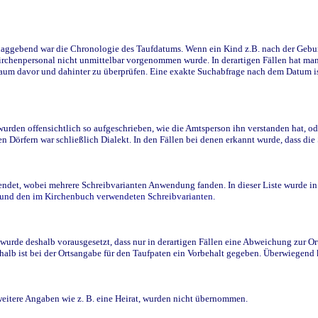
ggebend war die Chronologie des Taufdatums. Wenn ein Kind z.B. nach der Geburt 
rchenpersonal nicht unmittelbar vorgenommen wurde. In derartigen Fällen hat man d
raum davor und dahinter zu überprüfen. Eine exakte Suchabfrage nach dem Datum i
den offensichtlich so aufgeschrieben, wie die Amtsperson ihn verstanden hat, ode
n Dörfern war schließlich Dialekt. In den Fällen bei denen erkannt wurde, dass di
t, wobei mehrere Schreibvarianten Anwendung fanden. In dieser Liste wurde in de
n und den im Kirchenbuch verwendeten Schreibvarianten.
wurde deshalb vorausgesetzt, dass nur in derartigen Fällen eine Abweichung zur O
eshalb ist bei der Ortsangabe für den Taufpaten ein Vorbehalt gegeben. Überwiegen
weitere Angaben wie z. B. eine Heirat, wurden nicht übernommen.