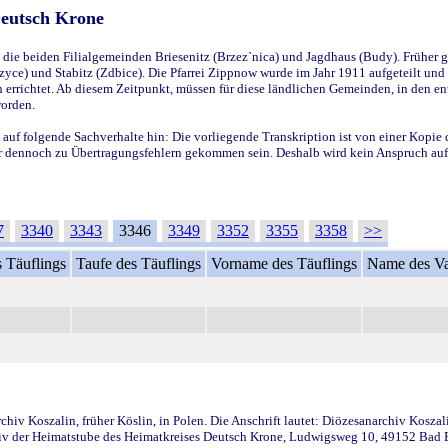
Deutsch Krone
ie beiden Filialgemeinden Briesenitz (Brzez`nica) und Jagdhaus (Budy). Früher g
yce) und Stabitz (Zdbice). Die Pfarrei Zippnow wurde im Jahr 1911 aufgeteilt und e
en errichtet. Ab diesem Zeitpunkt, müssen für diese ländlichen Gemeinden, in den
worden.
 auf folgende Sachverhalte hin: Die vorliegende Transkription ist von einer Kopie 
aber dennoch zu Übertragungsfehlern gekommen sein. Deshalb wird kein Anspruch auf 
7
3340
3343
3346
3349
3352
3355
3358
>>
 Täuflings
Taufe des Täuflings
Vorname des Täuflings
Name des Va
iv Koszalin, früher Köslin, in Polen. Die Anschrift lautet: Diözesanarchiv Koszal
v der Heimatstube des Heimatkreises Deutsch Krone, Ludwigsweg 10, 49152 Bad Ess