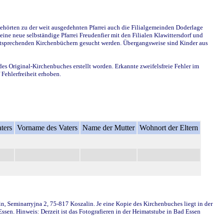
ehörten zu der weit ausgedehnten Pfarrei auch die Filialgemeinden Doderlage
ine neue selbständige Pfarrei Freudenfier mit den Filialen Klawittersdorf und
 entsprechenden Kirchenbüchern gesucht werden. Übergangsweise sind Kinder aus
des Original-Kirchenbuches erstellt worden. Erkannte zweifelsfreie Fehler im
Fehlerfreiheit erhoben.
ters
Vorname des Vaters
Name der Mutter
Wohnort der Eltern
in, Seminarryjna 2, 75-817 Koszalin. Je eine Kopie des Kirchenbuches liegt in der
en. Hinweis: Derzeit ist das Fotografieren in der Heimatstube in Bad Essen