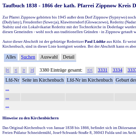
Taufbuch 1838 - 1866 der kath. Pfarrei Zippnow Kreis 
Zur Pfarrei Zippnow gehörten bis 1945 außer dem Dorf Zippnow (Sypnywo) noch d
(Dudylany), Freudenfier (Szwecja), Klawittersdorf (Glowaczewo), Rederitz (Nadarz
Stabitz und ein Lokalvikariat Rederitz mit der Tochterkirche in Doderlage wurd
diesen Gemeinden - wohl noch aus traditionellen Gründen - in Zippnow getauft 
Autor dieser Abschrift ist der gebürtige Rederitzer
Paul Lüdtke
aus Köln. Er weist
Kirchenbuch, sind in dieser Liste korrigiert worden. Bei der Abschrift kann es 
Alles
Suchen
Auswahl
Detail
|<
<
>
>|
3380 Einträge gesamt:
<<
3331
3334
333
Lfd-Nr
Seite im Kirchenbuch
Lfd-Nr im Kirchenbuch
Geburt des
...
...
...
Hinweise zu den Kirchenbüchern
Das Original-Kirchenbuch von Januar 1838 bis 1866, befindet sich im Diözesanarch
Freien Prälatur Schneidemühl, Josef-Schwank-Straße 8, 36043 Fulda und im Archi