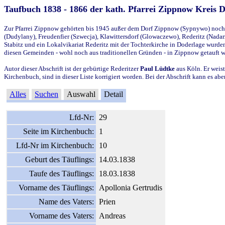
Taufbuch 1838 - 1866 der kath. Pfarrei Zippnow Kreis 
Zur Pfarrei Zippnow gehörten bis 1945 außer dem Dorf Zippnow (Sypnywo) noch d
(Dudylany), Freudenfier (Szwecja), Klawittersdorf (Glowaczewo), Rederitz (Nadarz
Stabitz und ein Lokalvikariat Rederitz mit der Tochterkirche in Doderlage wurd
diesen Gemeinden - wohl noch aus traditionellen Gründen - in Zippnow getauft 
Autor dieser Abschrift ist der gebürtige Rederitzer
Paul Lüdtke
aus Köln. Er weist
Kirchenbuch, sind in dieser Liste korrigiert worden. Bei der Abschrift kann es 
Alles
Suchen
Auswahl
Detail
Lfd-Nr:
29
Seite im Kirchenbuch:
1
Lfd-Nr im Kirchenbuch:
10
Geburt des Täuflings:
14.03.1838
Taufe des Täuflings:
18.03.1838
Vorname des Täuflings:
Apollonia Gertrudis
Name des Vaters:
Prien
Vorname des Vaters:
Andreas