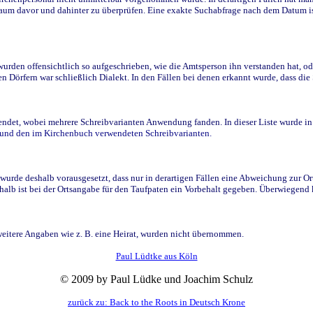
raum davor und dahinter zu überprüfen. Eine exakte Suchabfrage nach dem Datum i
den offensichtlich so aufgeschrieben, wie die Amtsperson ihn verstanden hat, ode
n Dörfern war schließlich Dialekt. In den Fällen bei denen erkannt wurde, dass di
t, wobei mehrere Schreibvarianten Anwendung fanden. In dieser Liste wurde in de
n und den im Kirchenbuch verwendeten Schreibvarianten.
wurde deshalb vorausgesetzt, dass nur in derartigen Fällen eine Abweichung zur O
eshalb ist bei der Ortsangabe für den Taufpaten ein Vorbehalt gegeben. Überwiegen
weitere Angaben wie z. B. eine Heirat, wurden nicht übernommen.
Paul Lüdtke aus Köln
© 2009 by Paul Lüdke und Joachim Schulz
zurück zu: Back to the Roots in Deutsch Krone