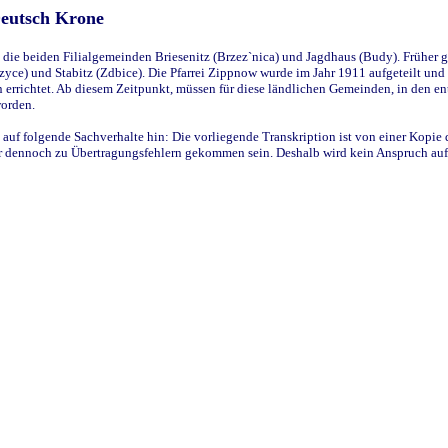
Deutsch Krone
ie beiden Filialgemeinden Briesenitz (Brzez`nica) und Jagdhaus (Budy). Früher g
yce) und Stabitz (Zdbice). Die Pfarrei Zippnow wurde im Jahr 1911 aufgeteilt und e
en errichtet. Ab diesem Zeitpunkt, müssen für diese ländlichen Gemeinden, in den
worden.
 auf folgende Sachverhalte hin: Die vorliegende Transkription ist von einer Kopie 
aber dennoch zu Übertragungsfehlern gekommen sein. Deshalb wird kein Anspruch auf 