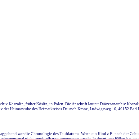
iv Koszalin, früher Köslin, in Polen. Die Anschrift lautet: Diözesanarchiv Koszal
v der Heimatstube des Heimatkreises Deutsch Krone, Ludwigsweg 10, 49152 Bad Ess
ggebend war die Chronologie des Taufdatums. Wenn ein Kind z.B. nach der Geburt 
rchenpersonal nicht unmittelbar vorgenommen wurde. In derartigen Fällen hat man d