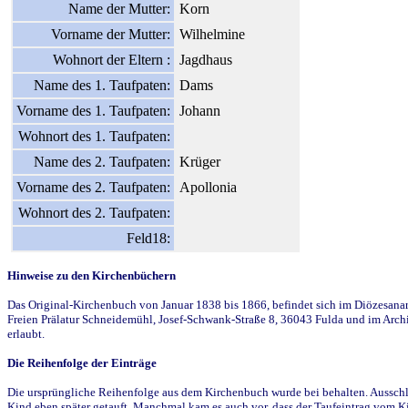
Name der Mutter:
Korn
Vorname der Mutter:
Wilhelmine
Wohnort der Eltern :
Jagdhaus
Name des 1. Taufpaten:
Dams
Vorname des 1. Taufpaten:
Johann
Wohnort des 1. Taufpaten:
Name des 2. Taufpaten:
Krüger
Vorname des 2. Taufpaten:
Apollonia
Wohnort des 2. Taufpaten:
Feld18:
Hinweise zu den Kirchenbüchern
Das Original-Kirchenbuch von Januar 1838 bis 1866, befindet sich im Diözesanarch
Freien Prälatur Schneidemühl, Josef-Schwank-Straße 8, 36043 Fulda und im Archi
erlaubt.
Die Reihenfolge der Einträge
Die ursprüngliche Reihenfolge aus dem Kirchenbuch wurde bei behalten. Ausschla
Kind eben später getauft. Manchmal kam es auch vor, dass der Taufeintrag vom Ki