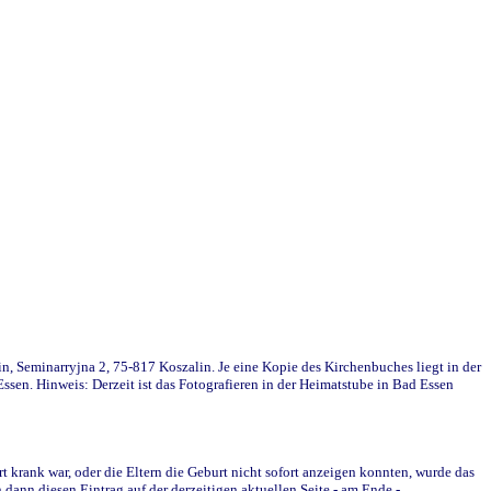
in, Seminarryjna 2, 75-817 Koszalin. Je eine Kopie des Kirchenbuches liegt in der
en. Hinweis: Derzeit ist das Fotografieren in der Heimatstube in Bad Essen
krank war, oder die Eltern die Geburt nicht sofort anzeigen konnten, wurde das
ann diesen Eintrag auf der derzeitigen aktuellen Seite - am Ende -