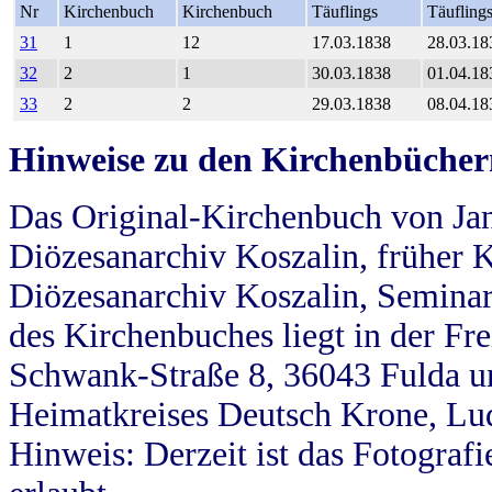
Nr
Kirchenbuch
Kirchenbuch
Täuflings
Täufling
31
1
12
17.03.1838
28.03.18
32
2
1
30.03.1838
01.04.18
33
2
2
29.03.1838
08.04.18
Hinweise zu den Kirchenbücher
Das Original-Kirchenbuch von Jan
Diözesanarchiv Koszalin, früher Kö
Diözesanarchiv Koszalin, Seminar
des Kirchenbuches liegt in der Fr
Schwank-Straße 8, 36043 Fulda u
Heimatkreises Deutsch Krone, Lu
Hinweis: Derzeit ist das Fotograf