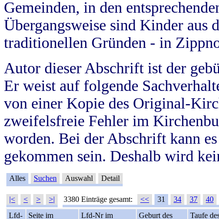
Gemeinden, in den entsprechende
Übergangsweise sind Kinder aus 
traditionellen Gründen - in Zippn
Autor dieser Abschrift ist der geb
Er weist auf folgende Sachverhalte
von einer Kopie des Original-Kirc
zweifelsfreie Fehler im Kirchenbuc
worden. Bei der Abschrift kann e
gekommen sein. Deshalb wird kein
Alles
Suchen
Auswahl
Detail
|<
<
>
>|
3380 Einträge gesamt:
<<
31
34
37
40
Lfd-
Seite im
Lfd-Nr im
Geburt des
Taufe de