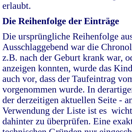
erlaubt.
Die Reihenfolge der Einträge
Die ursprüngliche Reihenfolge au
Ausschlaggebend war die Chronol
z.B. nach der Geburt krank war, od
anzeigen konnten, wurde das Kind
auch vor, dass der Taufeintrag vo
vorgenommen wurde. In derartigen
der derzeitigen aktuellen Seite -
Verwendung der Liste ist es wich
dahinter zu überprüfen. Eine exa
technischen Gründen nur eingesch