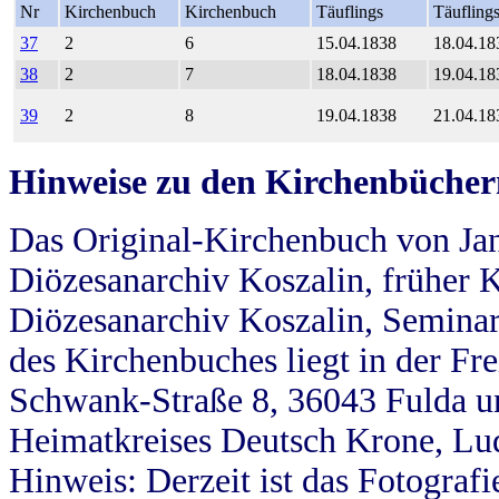
Nr
Kirchenbuch
Kirchenbuch
Täuflings
Täufling
37
2
6
15.04.1838
18.04.18
38
2
7
18.04.1838
19.04.18
39
2
8
19.04.1838
21.04.18
Hinweise zu den Kirchenbücher
Das Original-Kirchenbuch von Jan
Diözesanarchiv Koszalin, früher Kö
Diözesanarchiv Koszalin, Seminar
des Kirchenbuches liegt in der Fr
Schwank-Straße 8, 36043 Fulda u
Heimatkreises Deutsch Krone, Lu
Hinweis: Derzeit ist das Fotograf