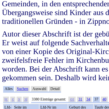
Gemeinden, in den entsprechende
Übergangsweise sind Kinder aus 
traditionellen Gründen - in Zippn
Autor dieser Abschrift ist der geb
Er weist auf folgende Sachverhalte
von einer Kopie des Original-Kirc
zweifelsfreie Fehler im Kirchenbuc
worden. Bei der Abschrift kann e
gekommen sein. Deshalb wird kein
Alles
Suchen
Auswahl
Detail
|<
<
>
>|
3380 Einträge gesamt:
<<
31
34
37
40
Lfd-
Seite im
Lfd-Nr im
Geburt des
Taufe de