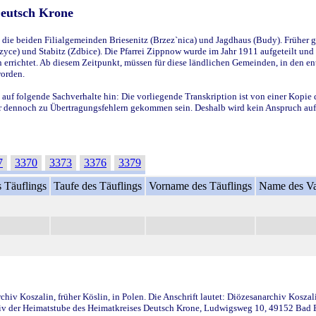
Deutsch Krone
ie beiden Filialgemeinden Briesenitz (Brzez`nica) und Jagdhaus (Budy). Früher g
yce) und Stabitz (Zdbice). Die Pfarrei Zippnow wurde im Jahr 1911 aufgeteilt und e
en errichtet. Ab diesem Zeitpunkt, müssen für diese ländlichen Gemeinden, in den
worden.
 auf folgende Sachverhalte hin: Die vorliegende Transkription ist von einer Kopie 
aber dennoch zu Übertragungsfehlern gekommen sein. Deshalb wird kein Anspruch auf 
7
3370
3373
3376
3379
 Täuflings
Taufe des Täuflings
Vorname des Täuflings
Name des Va
iv Koszalin, früher Köslin, in Polen. Die Anschrift lautet: Diözesanarchiv Koszal
v der Heimatstube des Heimatkreises Deutsch Krone, Ludwigsweg 10, 49152 Bad Ess