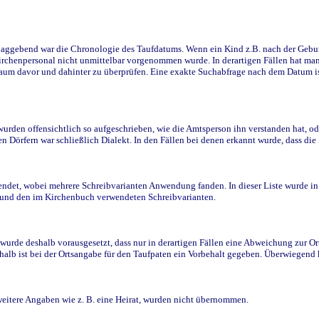
ggebend war die Chronologie des Taufdatums. Wenn ein Kind z.B. nach der Geburt 
rchenpersonal nicht unmittelbar vorgenommen wurde. In derartigen Fällen hat man d
raum davor und dahinter zu überprüfen. Eine exakte Suchabfrage nach dem Datum i
den offensichtlich so aufgeschrieben, wie die Amtsperson ihn verstanden hat, ode
n Dörfern war schließlich Dialekt. In den Fällen bei denen erkannt wurde, dass di
t, wobei mehrere Schreibvarianten Anwendung fanden. In dieser Liste wurde in de
n und den im Kirchenbuch verwendeten Schreibvarianten.
wurde deshalb vorausgesetzt, dass nur in derartigen Fällen eine Abweichung zur O
eshalb ist bei der Ortsangabe für den Taufpaten ein Vorbehalt gegeben. Überwiegen
weitere Angaben wie z. B. eine Heirat, wurden nicht übernommen.