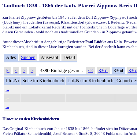
Taufbuch 1838 - 1866 der kath. Pfarrei Zippnow Kreis 
Zur Pfarrei Zippnow gehörten bis 1945 außer dem Dorf Zippnow (Sypnywo) noch d
(Dudylany), Freudenfier (Szwecja), Klawittersdorf (Glowaczewo), Rederitz (Nadarz
Stabitz und ein Lokalvikariat Rederitz mit der Tochterkirche in Doderlage wurd
diesen Gemeinden - wohl noch aus traditionellen Gründen - in Zippnow getauft 
Autor dieser Abschrift ist der gebürtige Rederitzer
Paul Lüdtke
aus Köln. Er weist
Kirchenbuch, sind in dieser Liste korrigiert worden. Bei der Abschrift kann es 
Alles
Suchen
Auswahl
Detail
|<
<
>
>|
3380 Einträge gesamt:
<<
3361
3364
336
Lfd-Nr
Seite im Kirchenbuch
Lfd-Nr im Kirchenbuch
Geburt des
...
...
...
Hinweise zu den Kirchenbüchern
Das Original-Kirchenbuch von Januar 1838 bis 1866, befindet sich im Diözesanarch
Freien Prälatur Schneidemühl, Josef-Schwank-Straße 8, 36043 Fulda und im Archi