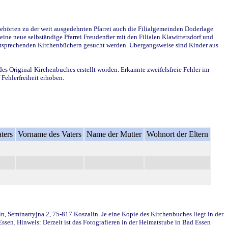
ehörten zu der weit ausgedehnten Pfarrei auch die Filialgemeinden Doderlage
ine neue selbständige Pfarrei Freudenfier mit den Filialen Klawittersdorf und
 entsprechenden Kirchenbüchern gesucht werden. Übergangsweise sind Kinder aus
des Original-Kirchenbuches erstellt worden. Erkannte zweifelsfreie Fehler im
Fehlerfreiheit erhoben.
ters
Vorname des Vaters
Name der Mutter
Wohnort der Eltern
in, Seminarryjna 2, 75-817 Koszalin. Je eine Kopie des Kirchenbuches liegt in der
en. Hinweis: Derzeit ist das Fotografieren in der Heimatstube in Bad Essen