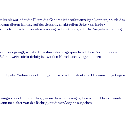
krank war, oder die Eltern die Geburt nicht sofort anzeigen konnten, wurde das
ann diesen Eintrag auf der derzeitigen aktuellen Seite - am Ende -
st aus technischen Gründen nur eingeschränkt möglich. Die Ausgabesortierung
r besser gesagt, wie die Bewohner ihn ausgesprochen haben. Später dann so
e Schreibweise nicht richtig ist, wurden Korrekturen vorgenommen.
r Spalte Wohnort der Eltern, grundsätzlich der deutsche Ortsname eingetragen.
rtsangabe der Eltern vorliegt, wenn diese auch angegeben wurde. Hierbei wurde
d kann man aber von der Richtigkeit dieser Angabe ausgehen.