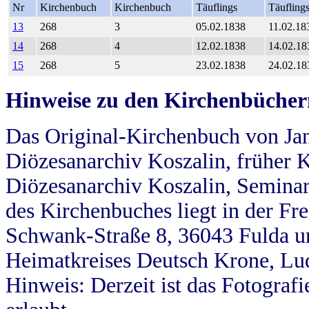
Nr
Kirchenbuch
Kirchenbuch
Täuflings
Täufling
13
268
3
05.02.1838
11.02.18
14
268
4
12.02.1838
14.02.18
15
268
5
23.02.1838
24.02.18
Hinweise zu den Kirchenbücher
Das Original-Kirchenbuch von Jan
Diözesanarchiv Koszalin, früher Kö
Diözesanarchiv Koszalin, Seminar
des Kirchenbuches liegt in der Fr
Schwank-Straße 8, 36043 Fulda u
Heimatkreises Deutsch Krone, Lu
Hinweis: Derzeit ist das Fotograf