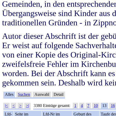
Gemeinden, in den entsprechende
Übergangsweise sind Kinder aus 
traditionellen Gründen - in Zippn
Autor dieser Abschrift ist der geb
Er weist auf folgende Sachverhalte
von einer Kopie des Original-Kirc
zweifelsfreie Fehler im Kirchenbuc
worden. Bei der Abschrift kann e
gekommen sein. Deshalb wird kein
Alles
Suchen
Auswahl
Detail
|<
<
>
>|
3380 Einträge gesamt:
1
4
7
10
13
16
Lfd-
Seite im
Lfd-Nr im
Geburt des
Taufe de