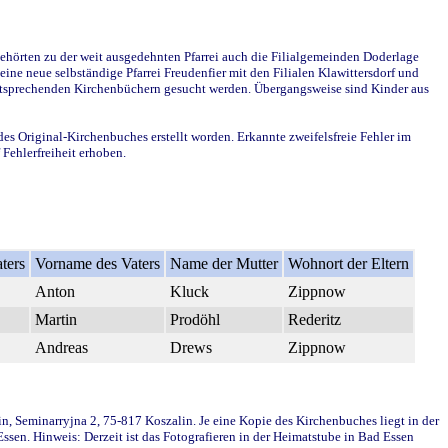
ehörten zu der weit ausgedehnten Pfarrei auch die Filialgemeinden Doderlage
ine neue selbständige Pfarrei Freudenfier mit den Filialen Klawittersdorf und
 entsprechenden Kirchenbüchern gesucht werden. Übergangsweise sind Kinder aus
des Original-Kirchenbuches erstellt worden. Erkannte zweifelsfreie Fehler im
Fehlerfreiheit erhoben.
ters
Vorname des Vaters
Name der Mutter
Wohnort der Eltern
Anton
Kluck
Zippnow
Martin
Prodöhl
Rederitz
Andreas
Drews
Zippnow
in, Seminarryjna 2, 75-817 Koszalin. Je eine Kopie des Kirchenbuches liegt in der
en. Hinweis: Derzeit ist das Fotografieren in der Heimatstube in Bad Essen