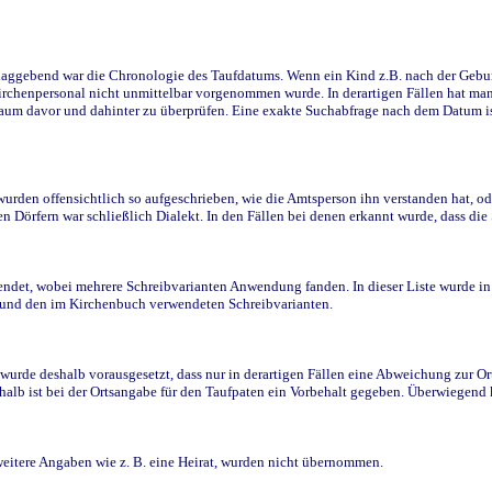
ggebend war die Chronologie des Taufdatums. Wenn ein Kind z.B. nach der Geburt 
rchenpersonal nicht unmittelbar vorgenommen wurde. In derartigen Fällen hat man d
raum davor und dahinter zu überprüfen. Eine exakte Suchabfrage nach dem Datum i
den offensichtlich so aufgeschrieben, wie die Amtsperson ihn verstanden hat, ode
n Dörfern war schließlich Dialekt. In den Fällen bei denen erkannt wurde, dass di
t, wobei mehrere Schreibvarianten Anwendung fanden. In dieser Liste wurde in de
n und den im Kirchenbuch verwendeten Schreibvarianten.
wurde deshalb vorausgesetzt, dass nur in derartigen Fällen eine Abweichung zur O
eshalb ist bei der Ortsangabe für den Taufpaten ein Vorbehalt gegeben. Überwiegen
weitere Angaben wie z. B. eine Heirat, wurden nicht übernommen.