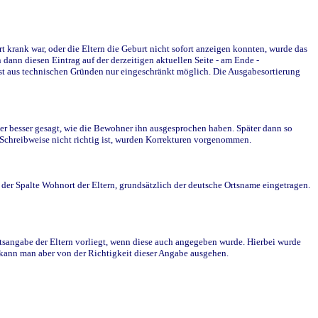
krank war, oder die Eltern die Geburt nicht sofort anzeigen konnten, wurde das
ann diesen Eintrag auf der derzeitigen aktuellen Seite - am Ende -
st aus technischen Gründen nur eingeschränkt möglich. Die Ausgabesortierung
r besser gesagt, wie die Bewohner ihn ausgesprochen haben. Später dann so
e Schreibweise nicht richtig ist, wurden Korrekturen vorgenommen.
r Spalte Wohnort der Eltern, grundsätzlich der deutsche Ortsname eingetragen.
rtsangabe der Eltern vorliegt, wenn diese auch angegeben wurde. Hierbei wurde
d kann man aber von der Richtigkeit dieser Angabe ausgehen.