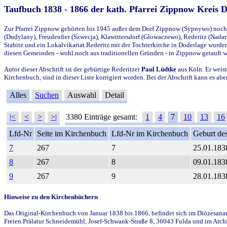
Taufbuch 1838 - 1866 der kath. Pfarrei Zippnow Kreis 
Zur Pfarrei Zippnow gehörten bis 1945 außer dem Dorf Zippnow (Sypnywo) noch d
(Dudylany), Freudenfier (Szwecja), Klawittersdorf (Glowaczewo), Rederitz (Nadarz
Stabitz und ein Lokalvikariat Rederitz mit der Tochterkirche in Doderlage wurd
diesen Gemeinden - wohl noch aus traditionellen Gründen - in Zippnow getauft 
Autor dieser Abschrift ist der gebürtige Rederitzer
Paul Lüdtke
aus Köln. Er weist
Kirchenbuch, sind in dieser Liste korrigiert worden. Bei der Abschrift kann es 
Alles
Suchen
Auswahl
Detail
|<
<
>
>|
3380 Einträge gesamt:
1
4
7
10
13
16
Lfd-Nr
Seite im Kirchenbuch
Lfd-Nr im Kirchenbuch
Geburt des
7
267
7
25.01.183
8
267
8
09.01.183
9
267
9
28.01.183
Hinweise zu den Kirchenbüchern
Das Original-Kirchenbuch von Januar 1838 bis 1866, befindet sich im Diözesanarch
Freien Prälatur Schneidemühl, Josef-Schwank-Straße 8, 36043 Fulda und im Archi