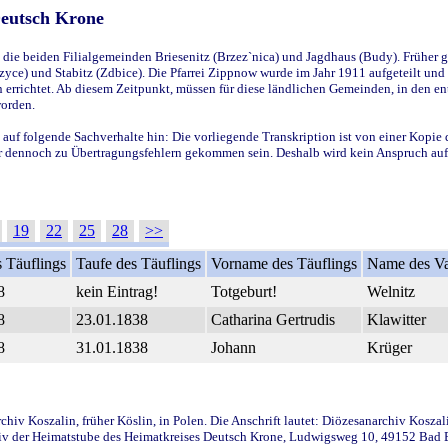
Deutsch Krone
ie beiden Filialgemeinden Briesenitz (Brzez`nica) und Jagdhaus (Budy). Früher g
yce) und Stabitz (Zdbice). Die Pfarrei Zippnow wurde im Jahr 1911 aufgeteilt und e
en errichtet. Ab diesem Zeitpunkt, müssen für diese ländlichen Gemeinden, in den
worden.
 auf folgende Sachverhalte hin: Die vorliegende Transkription ist von einer Kopie 
aber dennoch zu Übertragungsfehlern gekommen sein. Deshalb wird kein Anspruch auf 
19
22
25
28
>>
 Täuflings
Taufe des Täuflings
Vorname des Täuflings
Name des Va
8
kein Eintrag!
Totgeburt!
Welnitz
8
23.01.1838
Catharina Gertrudis
Klawitter
8
31.01.1838
Johann
Krüger
iv Koszalin, früher Köslin, in Polen. Die Anschrift lautet: Diözesanarchiv Koszal
v der Heimatstube des Heimatkreises Deutsch Krone, Ludwigsweg 10, 49152 Bad Ess