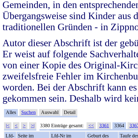
Gemeinden, in den entsprechende
Übergangsweise sind Kinder aus 
traditionellen Gründen - in Zippn
Autor dieser Abschrift ist der geb
Er weist auf folgende Sachverhalte
von einer Kopie des Original-Kirc
zweifelsfreie Fehler im Kirchenbuc
worden. Bei der Abschrift kann e
gekommen sein. Deshalb wird kein
Alles
Suchen
Auswahl
Detail
|<
<
>
>|
3380 Einträge gesamt:
<<
3361
3364
336
Lfd-
Seite im
Lfd-Nr im
Geburt des
Taufe de