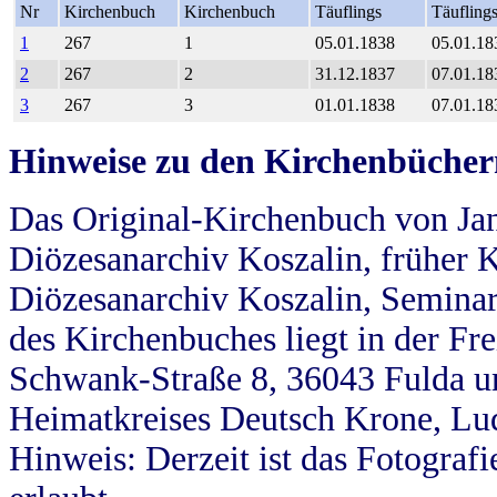
Nr
Kirchenbuch
Kirchenbuch
Täuflings
Täufling
1
267
1
05.01.1838
05.01.18
2
267
2
31.12.1837
07.01.18
3
267
3
01.01.1838
07.01.18
Hinweise zu den Kirchenbücher
Das Original-Kirchenbuch von Jan
Diözesanarchiv Koszalin, früher Kö
Diözesanarchiv Koszalin, Seminar
des Kirchenbuches liegt in der Fr
Schwank-Straße 8, 36043 Fulda u
Heimatkreises Deutsch Krone, Lu
Hinweis: Derzeit ist das Fotograf