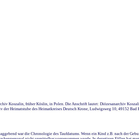
iv Koszalin, früher Köslin, in Polen. Die Anschrift lautet: Diözesanarchiv Koszal
v der Heimatstube des Heimatkreises Deutsch Krone, Ludwigsweg 10, 49152 Bad Ess
ggebend war die Chronologie des Taufdatums. Wenn ein Kind z.B. nach der Geburt 
rchenpersonal nicht unmittelbar vorgenommen wurde. In derartigen Fällen hat man d