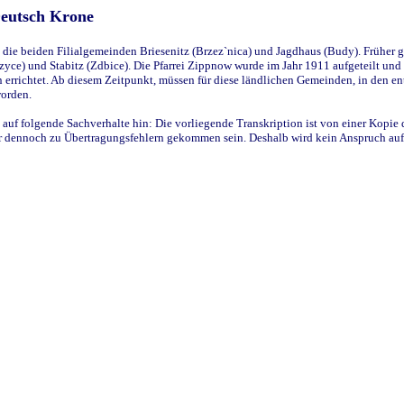
Deutsch Krone
ie beiden Filialgemeinden Briesenitz (Brzez`nica) und Jagdhaus (Budy). Früher g
yce) und Stabitz (Zdbice). Die Pfarrei Zippnow wurde im Jahr 1911 aufgeteilt und e
en errichtet. Ab diesem Zeitpunkt, müssen für diese ländlichen Gemeinden, in den
worden.
 auf folgende Sachverhalte hin: Die vorliegende Transkription ist von einer Kopie 
aber dennoch zu Übertragungsfehlern gekommen sein. Deshalb wird kein Anspruch auf 