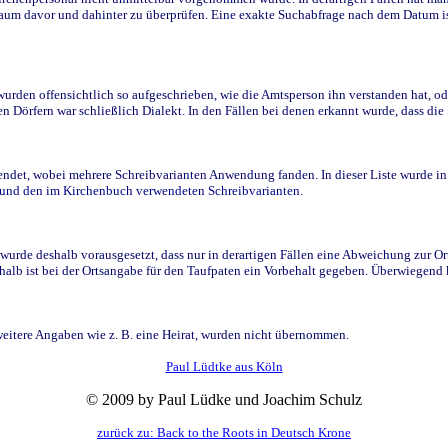
raum davor und dahinter zu überprüfen. Eine exakte Suchabfrage nach dem Datum i
den offensichtlich so aufgeschrieben, wie die Amtsperson ihn verstanden hat, ode
n Dörfern war schließlich Dialekt. In den Fällen bei denen erkannt wurde, dass di
t, wobei mehrere Schreibvarianten Anwendung fanden. In dieser Liste wurde in de
n und den im Kirchenbuch verwendeten Schreibvarianten.
wurde deshalb vorausgesetzt, dass nur in derartigen Fällen eine Abweichung zur O
eshalb ist bei der Ortsangabe für den Taufpaten ein Vorbehalt gegeben. Überwiegen
weitere Angaben wie z. B. eine Heirat, wurden nicht übernommen.
Paul Lüdtke aus Köln
© 2009 by Paul Lüdke und Joachim Schulz
zurück zu: Back to the Roots in Deutsch Krone