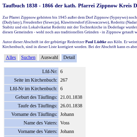
Taufbuch 1838 - 1866 der kath. Pfarrei Zippnow Kreis 
Zur Pfarrei Zippnow gehörten bis 1945 außer dem Dorf Zippnow (Sypnywo) noch d
(Dudylany), Freudenfier (Szwecja), Klawittersdorf (Glowaczewo), Rederitz (Nadarz
Stabitz und ein Lokalvikariat Rederitz mit der Tochterkirche in Doderlage wurd
diesen Gemeinden - wohl noch aus traditionellen Gründen - in Zippnow getauft 
Autor dieser Abschrift ist der gebürtige Rederitzer
Paul Lüdtke
aus Köln. Er weist
Kirchenbuch, sind in dieser Liste korrigiert worden. Bei der Abschrift kann es 
Alles
Suchen
Auswahl
Detail
Lfd-Nr:
6
Seite im Kirchenbuch:
267
Lfd-Nr im Kirchenbuch:
6
Geburt des Täuflings:
21.01.1838
Taufe des Täuflings:
26.01.1838
Vorname des Täuflings:
Johann
Name des Vaters:
Voss
Vorname des Vaters:
Johann