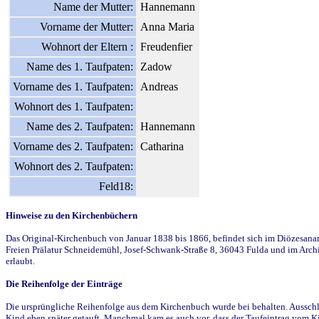
Name der Mutter:
Hannemann
Vorname der Mutter:
Anna Maria
Wohnort der Eltern :
Freudenfier
Name des 1. Taufpaten:
Zadow
Vorname des 1. Taufpaten:
Andreas
Wohnort des 1. Taufpaten:
Name des 2. Taufpaten:
Hannemann
Vorname des 2. Taufpaten:
Catharina
Wohnort des 2. Taufpaten:
Feld18:
Hinweise zu den Kirchenbüchern
Das Original-Kirchenbuch von Januar 1838 bis 1866, befindet sich im Diözesanarch
Freien Prälatur Schneidemühl, Josef-Schwank-Straße 8, 36043 Fulda und im Archi
erlaubt.
Die Reihenfolge der Einträge
Die ursprüngliche Reihenfolge aus dem Kirchenbuch wurde bei behalten. Ausschla
Kind eben später getauft. Manchmal kam es auch vor, dass der Taufeintrag vom Ki