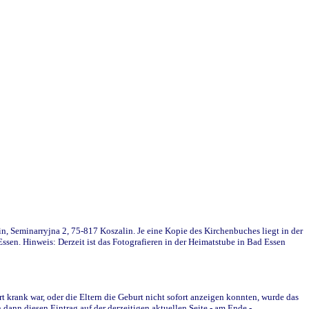
in, Seminarryjna 2, 75-817 Koszalin. Je eine Kopie des Kirchenbuches liegt in der
en. Hinweis: Derzeit ist das Fotografieren in der Heimatstube in Bad Essen
krank war, oder die Eltern die Geburt nicht sofort anzeigen konnten, wurde das
ann diesen Eintrag auf der derzeitigen aktuellen Seite - am Ende -