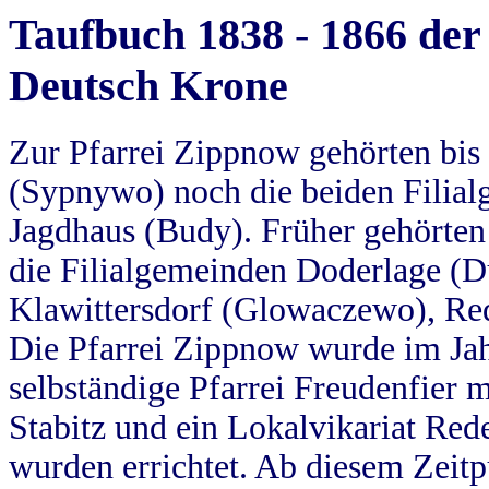
Taufbuch 1838 - 1866 der
Deutsch Krone
Zur Pfarrei Zippnow gehörten bi
(Sypnywo) noch die beiden Filial
Jagdhaus (Budy). Früher gehörten 
die Filialgemeinden Doderlage (D
Klawittersdorf (Glowaczewo), Red
Die Pfarrei Zippnow wurde im Jah
selbständige Pfarrei Freudenfier m
Stabitz und ein Lokalvikariat Red
wurden errichtet. Ab diesem Zeitp