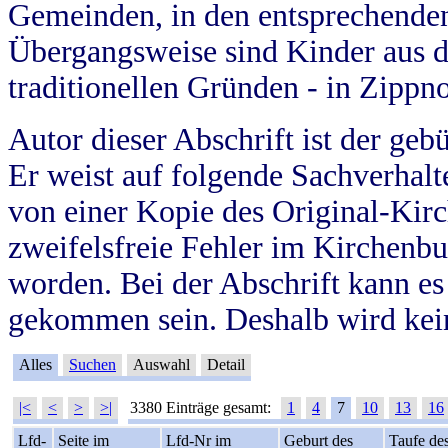
Gemeinden, in den entsprechende
Übergangsweise sind Kinder aus 
traditionellen Gründen - in Zippn
Autor dieser Abschrift ist der geb
Er weist auf folgende Sachverhalte
von einer Kopie des Original-Kirc
zweifelsfreie Fehler im Kirchenbuc
worden. Bei der Abschrift kann e
gekommen sein. Deshalb wird kein
Alles
Suchen
Auswahl
Detail
|<
<
>
>|
3380 Einträge gesamt:
1
4
7
10
13
16
Lfd-
Seite im
Lfd-Nr im
Geburt des
Taufe de