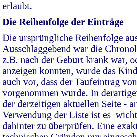
erlaubt.
Die Reihenfolge der Einträge
Die ursprüngliche Reihenfolge au
Ausschlaggebend war die Chronol
z.B. nach der Geburt krank war, od
anzeigen konnten, wurde das Kind
auch vor, dass der Taufeintrag vo
vorgenommen wurde. In derartigen
der derzeitigen aktuellen Seite -
Verwendung der Liste ist es wich
dahinter zu überprüfen. Eine exa
technischen Gründen nur eingesch