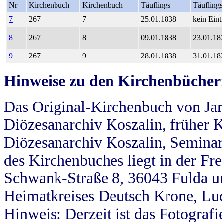
Nr
Kirchenbuch
Kirchenbuch
Täuflings
Täufling
7
267
7
25.01.1838
kein Eint
8
267
8
09.01.1838
23.01.18
9
267
9
28.01.1838
31.01.18
Hinweise zu den Kirchenbücher
Das Original-Kirchenbuch von Jan
Diözesanarchiv Koszalin, früher Kö
Diözesanarchiv Koszalin, Seminar
des Kirchenbuches liegt in der Fr
Schwank-Straße 8, 36043 Fulda u
Heimatkreises Deutsch Krone, Lu
Hinweis: Derzeit ist das Fotograf