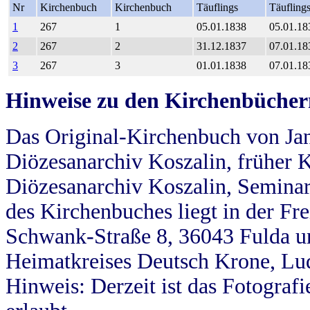
Nr
Kirchenbuch
Kirchenbuch
Täuflings
Täufling
1
267
1
05.01.1838
05.01.18
2
267
2
31.12.1837
07.01.18
3
267
3
01.01.1838
07.01.18
Hinweise zu den Kirchenbücher
Das Original-Kirchenbuch von Jan
Diözesanarchiv Koszalin, früher Kö
Diözesanarchiv Koszalin, Seminar
des Kirchenbuches liegt in der Fr
Schwank-Straße 8, 36043 Fulda u
Heimatkreises Deutsch Krone, Lu
Hinweis: Derzeit ist das Fotograf