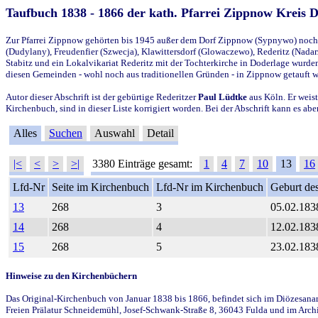
Taufbuch 1838 - 1866 der kath. Pfarrei Zippnow Kreis 
Zur Pfarrei Zippnow gehörten bis 1945 außer dem Dorf Zippnow (Sypnywo) noch d
(Dudylany), Freudenfier (Szwecja), Klawittersdorf (Glowaczewo), Rederitz (Nadarz
Stabitz und ein Lokalvikariat Rederitz mit der Tochterkirche in Doderlage wurd
diesen Gemeinden - wohl noch aus traditionellen Gründen - in Zippnow getauft 
Autor dieser Abschrift ist der gebürtige Rederitzer
Paul Lüdtke
aus Köln. Er weist
Kirchenbuch, sind in dieser Liste korrigiert worden. Bei der Abschrift kann es 
Alles
Suchen
Auswahl
Detail
|<
<
>
>|
3380 Einträge gesamt:
1
4
7
10
13
16
Lfd-Nr
Seite im Kirchenbuch
Lfd-Nr im Kirchenbuch
Geburt des
13
268
3
05.02.183
14
268
4
12.02.183
15
268
5
23.02.183
Hinweise zu den Kirchenbüchern
Das Original-Kirchenbuch von Januar 1838 bis 1866, befindet sich im Diözesanarch
Freien Prälatur Schneidemühl, Josef-Schwank-Straße 8, 36043 Fulda und im Archi