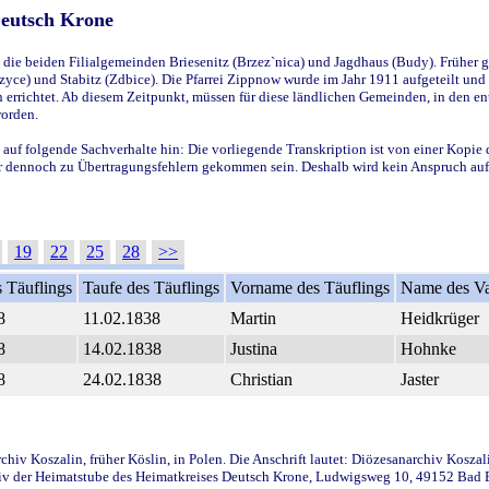
Deutsch Krone
ie beiden Filialgemeinden Briesenitz (Brzez`nica) und Jagdhaus (Budy). Früher g
yce) und Stabitz (Zdbice). Die Pfarrei Zippnow wurde im Jahr 1911 aufgeteilt und e
en errichtet. Ab diesem Zeitpunkt, müssen für diese ländlichen Gemeinden, in den
worden.
 auf folgende Sachverhalte hin: Die vorliegende Transkription ist von einer Kopie 
aber dennoch zu Übertragungsfehlern gekommen sein. Deshalb wird kein Anspruch auf 
19
22
25
28
>>
 Täuflings
Taufe des Täuflings
Vorname des Täuflings
Name des Va
8
11.02.1838
Martin
Heidkrüger
8
14.02.1838
Justina
Hohnke
8
24.02.1838
Christian
Jaster
iv Koszalin, früher Köslin, in Polen. Die Anschrift lautet: Diözesanarchiv Koszal
v der Heimatstube des Heimatkreises Deutsch Krone, Ludwigsweg 10, 49152 Bad Ess