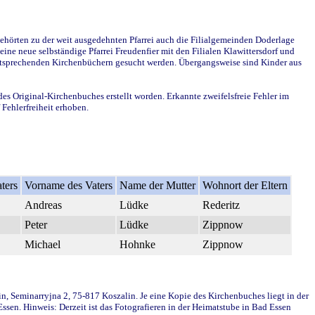
ehörten zu der weit ausgedehnten Pfarrei auch die Filialgemeinden Doderlage
ine neue selbständige Pfarrei Freudenfier mit den Filialen Klawittersdorf und
 entsprechenden Kirchenbüchern gesucht werden. Übergangsweise sind Kinder aus
des Original-Kirchenbuches erstellt worden. Erkannte zweifelsfreie Fehler im
Fehlerfreiheit erhoben.
ters
Vorname des Vaters
Name der Mutter
Wohnort der Eltern
Andreas
Lüdke
Rederitz
Peter
Lüdke
Zippnow
Michael
Hohnke
Zippnow
in, Seminarryjna 2, 75-817 Koszalin. Je eine Kopie des Kirchenbuches liegt in der
en. Hinweis: Derzeit ist das Fotografieren in der Heimatstube in Bad Essen