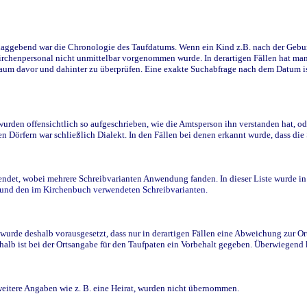
ggebend war die Chronologie des Taufdatums. Wenn ein Kind z.B. nach der Geburt 
rchenpersonal nicht unmittelbar vorgenommen wurde. In derartigen Fällen hat man d
raum davor und dahinter zu überprüfen. Eine exakte Suchabfrage nach dem Datum i
den offensichtlich so aufgeschrieben, wie die Amtsperson ihn verstanden hat, ode
n Dörfern war schließlich Dialekt. In den Fällen bei denen erkannt wurde, dass di
t, wobei mehrere Schreibvarianten Anwendung fanden. In dieser Liste wurde in de
n und den im Kirchenbuch verwendeten Schreibvarianten.
wurde deshalb vorausgesetzt, dass nur in derartigen Fällen eine Abweichung zur O
eshalb ist bei der Ortsangabe für den Taufpaten ein Vorbehalt gegeben. Überwiegen
weitere Angaben wie z. B. eine Heirat, wurden nicht übernommen.