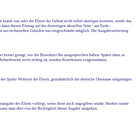
krank war, oder die Eltern die Geburt nicht sofort anzeigen konnten, wurde das
ann diesen Eintrag auf der derzeitigen aktuellen Seite - am Ende -
st aus technischen Gründen nur eingeschränkt möglich. Die Ausgabesortierung
r besser gesagt, wie die Bewohner ihn ausgesprochen haben. Später dann so
e Schreibweise nicht richtig ist, wurden Korrekturen vorgenommen.
r Spalte Wohnort der Eltern, grundsätzlich der deutsche Ortsname eingetragen.
rtsangabe der Eltern vorliegt, wenn diese auch angegeben wurde. Hierbei wurde
d kann man aber von der Richtigkeit dieser Angabe ausgehen.