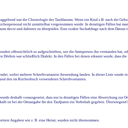
ggebend war die Chronologie des Taufdatums. Wenn ein Kind z.B. nach der Geburt 
rchenpersonal nicht unmittelbar vorgenommen wurde. In derartigen Fällen hat man d
raum davor und dahinter zu überprüfen. Eine exakte Suchabfrage nach dem Datum i
den offensichtlich so aufgeschrieben, wie die Amtsperson ihn verstanden hat, ode
n Dörfern war schließlich Dialekt. In den Fällen bei denen erkannt wurde, dass di
t, wobei mehrere Schreibvarianten Anwendung fanden. In dieser Liste wurde in de
n und den im Kirchenbuch verwendeten Schreibvarianten.
wurde deshalb vorausgesetzt, dass nur in derartigen Fällen eine Abweichung zur O
eshalb ist bei der Ortsangabe für den Taufpaten ein Vorbehalt gegeben. Überwiegen
weitere Angaben wie z. B. eine Heirat, wurden nicht übernommen.