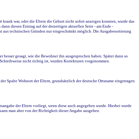
krank war, oder die Eltern die Geburt nicht sofort anzeigen konnten, wurde das
ann diesen Eintrag auf der derzeitigen aktuellen Seite - am Ende -
st aus technischen Gründen nur eingeschränkt möglich. Die Ausgabesortierung
r besser gesagt, wie die Bewohner ihn ausgesprochen haben. Später dann so
e Schreibweise nicht richtig ist, wurden Korrekturen vorgenommen.
r Spalte Wohnort der Eltern, grundsätzlich der deutsche Ortsname eingetragen.
rtsangabe der Eltern vorliegt, wenn diese auch angegeben wurde. Hierbei wurde
d kann man aber von der Richtigkeit dieser Angabe ausgehen.