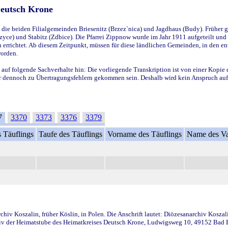
Deutsch Krone
ie beiden Filialgemeinden Briesenitz (Brzez`nica) und Jagdhaus (Budy). Früher g
yce) und Stabitz (Zdbice). Die Pfarrei Zippnow wurde im Jahr 1911 aufgeteilt und e
en errichtet. Ab diesem Zeitpunkt, müssen für diese ländlichen Gemeinden, in den
worden.
 auf folgende Sachverhalte hin: Die vorliegende Transkription ist von einer Kopie 
aber dennoch zu Übertragungsfehlern gekommen sein. Deshalb wird kein Anspruch auf 
7
3370
3373
3376
3379
 Täuflings
Taufe des Täuflings
Vorname des Täuflings
Name des Va
iv Koszalin, früher Köslin, in Polen. Die Anschrift lautet: Diözesanarchiv Koszal
v der Heimatstube des Heimatkreises Deutsch Krone, Ludwigsweg 10, 49152 Bad Ess