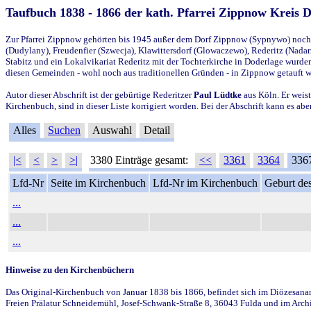
Taufbuch 1838 - 1866 der kath. Pfarrei Zippnow Kreis 
Zur Pfarrei Zippnow gehörten bis 1945 außer dem Dorf Zippnow (Sypnywo) noch d
(Dudylany), Freudenfier (Szwecja), Klawittersdorf (Glowaczewo), Rederitz (Nadarz
Stabitz und ein Lokalvikariat Rederitz mit der Tochterkirche in Doderlage wurd
diesen Gemeinden - wohl noch aus traditionellen Gründen - in Zippnow getauft 
Autor dieser Abschrift ist der gebürtige Rederitzer
Paul Lüdtke
aus Köln. Er weist
Kirchenbuch, sind in dieser Liste korrigiert worden. Bei der Abschrift kann es 
Alles
Suchen
Auswahl
Detail
|<
<
>
>|
3380 Einträge gesamt:
<<
3361
3364
336
Lfd-Nr
Seite im Kirchenbuch
Lfd-Nr im Kirchenbuch
Geburt des
...
...
...
Hinweise zu den Kirchenbüchern
Das Original-Kirchenbuch von Januar 1838 bis 1866, befindet sich im Diözesanarch
Freien Prälatur Schneidemühl, Josef-Schwank-Straße 8, 36043 Fulda und im Archi