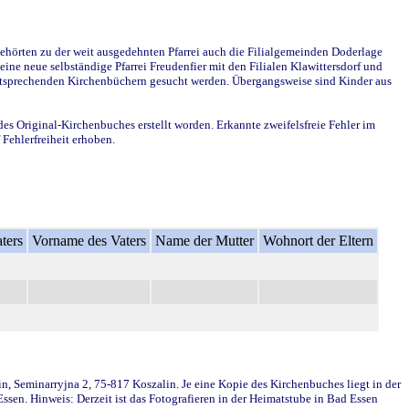
ehörten zu der weit ausgedehnten Pfarrei auch die Filialgemeinden Doderlage
ine neue selbständige Pfarrei Freudenfier mit den Filialen Klawittersdorf und
 entsprechenden Kirchenbüchern gesucht werden. Übergangsweise sind Kinder aus
des Original-Kirchenbuches erstellt worden. Erkannte zweifelsfreie Fehler im
Fehlerfreiheit erhoben.
ters
Vorname des Vaters
Name der Mutter
Wohnort der Eltern
in, Seminarryjna 2, 75-817 Koszalin. Je eine Kopie des Kirchenbuches liegt in der
en. Hinweis: Derzeit ist das Fotografieren in der Heimatstube in Bad Essen