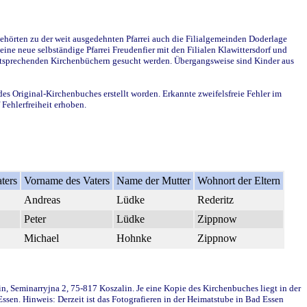
ehörten zu der weit ausgedehnten Pfarrei auch die Filialgemeinden Doderlage
ine neue selbständige Pfarrei Freudenfier mit den Filialen Klawittersdorf und
 entsprechenden Kirchenbüchern gesucht werden. Übergangsweise sind Kinder aus
des Original-Kirchenbuches erstellt worden. Erkannte zweifelsfreie Fehler im
Fehlerfreiheit erhoben.
ters
Vorname des Vaters
Name der Mutter
Wohnort der Eltern
Andreas
Lüdke
Rederitz
Peter
Lüdke
Zippnow
Michael
Hohnke
Zippnow
in, Seminarryjna 2, 75-817 Koszalin. Je eine Kopie des Kirchenbuches liegt in der
en. Hinweis: Derzeit ist das Fotografieren in der Heimatstube in Bad Essen