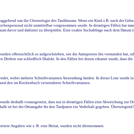
ggebend war die Chronologie des Taufdatums. Wenn ein Kind z.B. nach der Geburt 
rchenpersonal nicht unmittelbar vorgenommen wurde. In derartigen Fällen hat man d
raum davor und dahinter zu überprüfen. Eine exakte Suchabfrage nach dem Datum i
den offensichtlich so aufgeschrieben, wie die Amtsperson ihn verstanden hat, ode
n Dörfern war schließlich Dialekt. In den Fällen bei denen erkannt wurde, dass di
t, wobei mehrere Schreibvarianten Anwendung fanden. In dieser Liste wurde in de
n und den im Kirchenbuch verwendeten Schreibvarianten.
wurde deshalb vorausgesetzt, dass nur in derartigen Fällen eine Abweichung zur O
eshalb ist bei der Ortsangabe für den Taufpaten ein Vorbehalt gegeben. Überwiegen
weitere Angaben wie z. B. eine Heirat, wurden nicht übernommen.