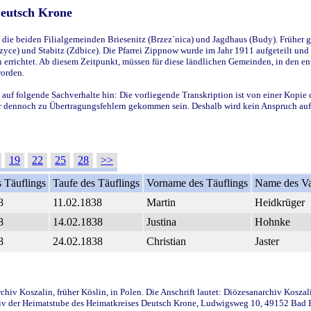
Deutsch Krone
ie beiden Filialgemeinden Briesenitz (Brzez`nica) und Jagdhaus (Budy). Früher g
yce) und Stabitz (Zdbice). Die Pfarrei Zippnow wurde im Jahr 1911 aufgeteilt und e
en errichtet. Ab diesem Zeitpunkt, müssen für diese ländlichen Gemeinden, in den
worden.
 auf folgende Sachverhalte hin: Die vorliegende Transkription ist von einer Kopie 
aber dennoch zu Übertragungsfehlern gekommen sein. Deshalb wird kein Anspruch auf 
19
22
25
28
>>
 Täuflings
Taufe des Täuflings
Vorname des Täuflings
Name des Va
8
11.02.1838
Martin
Heidkrüger
8
14.02.1838
Justina
Hohnke
8
24.02.1838
Christian
Jaster
iv Koszalin, früher Köslin, in Polen. Die Anschrift lautet: Diözesanarchiv Koszal
v der Heimatstube des Heimatkreises Deutsch Krone, Ludwigsweg 10, 49152 Bad Ess