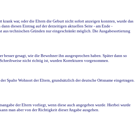
krank war, oder die Eltern die Geburt nicht sofort anzeigen konnten, wurde das
ann diesen Eintrag auf der derzeitigen aktuellen Seite - am Ende -
st aus technischen Gründen nur eingeschränkt möglich. Die Ausgabesortierung
r besser gesagt, wie die Bewohner ihn ausgesprochen haben. Später dann so
e Schreibweise nicht richtig ist, wurden Korrekturen vorgenommen.
r Spalte Wohnort der Eltern, grundsätzlich der deutsche Ortsname eingetragen.
rtsangabe der Eltern vorliegt, wenn diese auch angegeben wurde. Hierbei wurde
d kann man aber von der Richtigkeit dieser Angabe ausgehen.