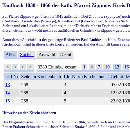
Taufbuch 1838 - 1866 der kath. Pfarrei Zippnow Kreis 
Zur Pfarrei Zippnow gehörten bis 1945 außer dem Dorf Zippnow (Sypnywo) noch d
(Dudylany), Freudenfier (Szwecja), Klawittersdorf (Glowaczewo), Rederitz (Nadarz
Stabitz und ein Lokalvikariat Rederitz mit der Tochterkirche in Doderlage wurd
diesen Gemeinden - wohl noch aus traditionellen Gründen - in Zippnow getauft 
Autor dieser Abschrift ist der gebürtige Rederitzer
Paul Lüdtke
aus Köln. Er weist
Kirchenbuch, sind in dieser Liste korrigiert worden. Bei der Abschrift kann es 
Alles
Suchen
Auswahl
Detail
|<
<
>
>|
3380 Einträge gesamt:
1
4
7
10
13
16
Lfd-Nr
Seite im Kirchenbuch
Lfd-Nr im Kirchenbuch
Geburt des
13
268
3
05.02.183
14
268
4
12.02.183
15
268
5
23.02.183
Hinweise zu den Kirchenbüchern
Das Original-Kirchenbuch von Januar 1838 bis 1866, befindet sich im Diözesanarch
Freien Prälatur Schneidemühl, Josef-Schwank-Straße 8, 36043 Fulda und im Archi