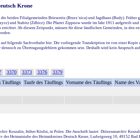
Deutsch Krone
ie beiden Filialgemeinden Briesenitz (Brzez`nica) und Jagdhaus (Budy). Früher g
yce) und Stabitz (Zdbice). Die Pfarrei Zippnow wurde im Jahr 1911 aufgeteilt und e
en errichtet. Ab diesem Zeitpunkt, müssen für diese ländlichen Gemeinden, in den
worden.
 auf folgende Sachverhalte hin: Die vorliegende Transkription ist von einer Kopie 
aber dennoch zu Übertragungsfehlern gekommen sein. Deshalb wird kein Anspruch auf 
7
3370
3373
3376
3379
 Täuflings
Taufe des Täuflings
Vorname des Täuflings
Name des Va
iv Koszalin, früher Köslin, in Polen. Die Anschrift lautet: Diözesanarchiv Koszal
v der Heimatstube des Heimatkreises Deutsch Krone, Ludwigsweg 10, 49152 Bad Ess