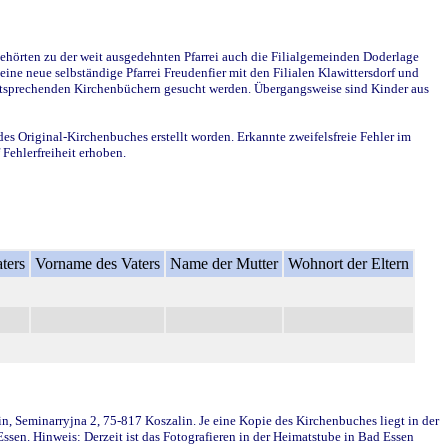
ehörten zu der weit ausgedehnten Pfarrei auch die Filialgemeinden Doderlage
ine neue selbständige Pfarrei Freudenfier mit den Filialen Klawittersdorf und
 entsprechenden Kirchenbüchern gesucht werden. Übergangsweise sind Kinder aus
des Original-Kirchenbuches erstellt worden. Erkannte zweifelsfreie Fehler im
Fehlerfreiheit erhoben.
ters
Vorname des Vaters
Name der Mutter
Wohnort der Eltern
in, Seminarryjna 2, 75-817 Koszalin. Je eine Kopie des Kirchenbuches liegt in der
en. Hinweis: Derzeit ist das Fotografieren in der Heimatstube in Bad Essen