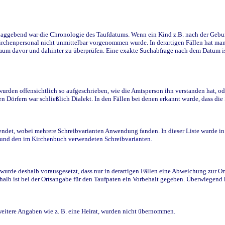
ggebend war die Chronologie des Taufdatums. Wenn ein Kind z.B. nach der Geburt 
rchenpersonal nicht unmittelbar vorgenommen wurde. In derartigen Fällen hat man d
raum davor und dahinter zu überprüfen. Eine exakte Suchabfrage nach dem Datum i
den offensichtlich so aufgeschrieben, wie die Amtsperson ihn verstanden hat, ode
n Dörfern war schließlich Dialekt. In den Fällen bei denen erkannt wurde, dass di
t, wobei mehrere Schreibvarianten Anwendung fanden. In dieser Liste wurde in de
n und den im Kirchenbuch verwendeten Schreibvarianten.
wurde deshalb vorausgesetzt, dass nur in derartigen Fällen eine Abweichung zur O
eshalb ist bei der Ortsangabe für den Taufpaten ein Vorbehalt gegeben. Überwiegen
weitere Angaben wie z. B. eine Heirat, wurden nicht übernommen.