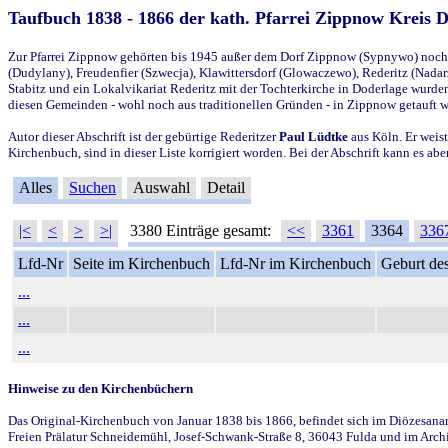
Taufbuch 1838 - 1866 der kath. Pfarrei Zippnow Kreis 
Zur Pfarrei Zippnow gehörten bis 1945 außer dem Dorf Zippnow (Sypnywo) noch d
(Dudylany), Freudenfier (Szwecja), Klawittersdorf (Glowaczewo), Rederitz (Nadarz
Stabitz und ein Lokalvikariat Rederitz mit der Tochterkirche in Doderlage wurd
diesen Gemeinden - wohl noch aus traditionellen Gründen - in Zippnow getauft 
Autor dieser Abschrift ist der gebürtige Rederitzer
Paul Lüdtke
aus Köln. Er weist
Kirchenbuch, sind in dieser Liste korrigiert worden. Bei der Abschrift kann es 
Alles
Suchen
Auswahl
Detail
|<
<
>
>|
3380 Einträge gesamt:
<<
3361
3364
336
Lfd-Nr
Seite im Kirchenbuch
Lfd-Nr im Kirchenbuch
Geburt des
...
...
...
Hinweise zu den Kirchenbüchern
Das Original-Kirchenbuch von Januar 1838 bis 1866, befindet sich im Diözesanarch
Freien Prälatur Schneidemühl, Josef-Schwank-Straße 8, 36043 Fulda und im Archi