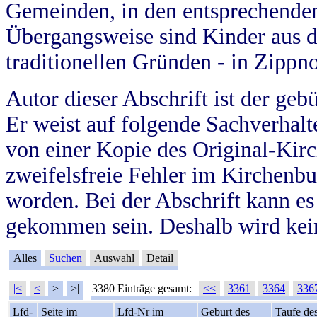
Gemeinden, in den entsprechende
Übergangsweise sind Kinder aus 
traditionellen Gründen - in Zippn
Autor dieser Abschrift ist der geb
Er weist auf folgende Sachverhalte
von einer Kopie des Original-Kirc
zweifelsfreie Fehler im Kirchenbuc
worden. Bei der Abschrift kann e
gekommen sein. Deshalb wird kein
Alles
Suchen
Auswahl
Detail
|<
<
>
>|
3380 Einträge gesamt:
<<
3361
3364
336
Lfd-
Seite im
Lfd-Nr im
Geburt des
Taufe de