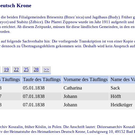
Deutsch Krone
ie beiden Filialgemeinden Briesenitz (Brzez`nica) und Jagdhaus (Budy). Früher g
yce) und Stabitz (Zdbice). Die Pfarrei Zippnow wurde im Jahr 1911 aufgeteilt und e
en errichtet. Ab diesem Zeitpunkt, müssen für diese ländlichen Gemeinden, in den
worden.
 auf folgende Sachverhalte hin: Die vorliegende Transkription ist von einer Kopie 
aber dennoch zu Übertragungsfehlern gekommen sein. Deshalb wird kein Anspruch auf 
19
22
25
28
>>
 Täuflings
Taufe des Täuflings
Vorname des Täuflings
Name des Va
8
05.01.1838
Catharina
Sack
7
07.01.1838
Johann
Höfft
8
07.01.1838
Johann
Heidkrüger
iv Koszalin, früher Köslin, in Polen. Die Anschrift lautet: Diözesanarchiv Koszal
v der Heimatstube des Heimatkreises Deutsch Krone, Ludwigsweg 10, 49152 Bad Ess