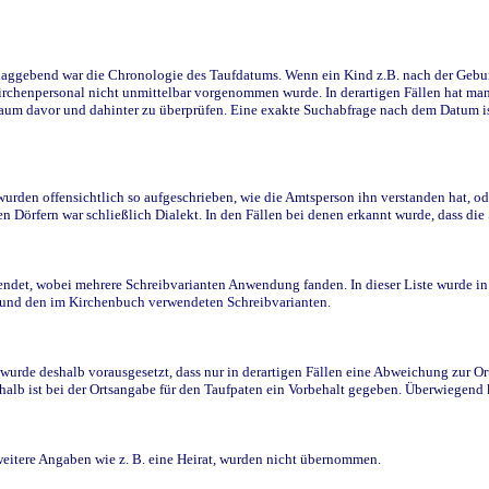
ggebend war die Chronologie des Taufdatums. Wenn ein Kind z.B. nach der Geburt 
rchenpersonal nicht unmittelbar vorgenommen wurde. In derartigen Fällen hat man d
raum davor und dahinter zu überprüfen. Eine exakte Suchabfrage nach dem Datum i
den offensichtlich so aufgeschrieben, wie die Amtsperson ihn verstanden hat, ode
n Dörfern war schließlich Dialekt. In den Fällen bei denen erkannt wurde, dass di
t, wobei mehrere Schreibvarianten Anwendung fanden. In dieser Liste wurde in de
n und den im Kirchenbuch verwendeten Schreibvarianten.
wurde deshalb vorausgesetzt, dass nur in derartigen Fällen eine Abweichung zur O
eshalb ist bei der Ortsangabe für den Taufpaten ein Vorbehalt gegeben. Überwiegen
weitere Angaben wie z. B. eine Heirat, wurden nicht übernommen.