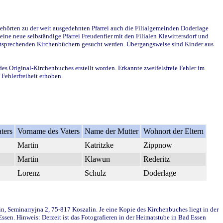
ehörten zu der weit ausgedehnten Pfarrei auch die Filialgemeinden Doderlage
ine neue selbständige Pfarrei Freudenfier mit den Filialen Klawittersdorf und
 entsprechenden Kirchenbüchern gesucht werden. Übergangsweise sind Kinder aus
des Original-Kirchenbuches erstellt worden. Erkannte zweifelsfreie Fehler im
Fehlerfreiheit erhoben.
ters
Vorname des Vaters
Name der Mutter
Wohnort der Eltern
Martin
Katritzke
Zippnow
Martin
Klawun
Rederitz
Lorenz
Schulz
Doderlage
in, Seminarryjna 2, 75-817 Koszalin. Je eine Kopie des Kirchenbuches liegt in der
en. Hinweis: Derzeit ist das Fotografieren in der Heimatstube in Bad Essen