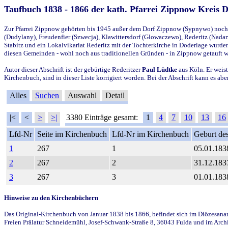
Taufbuch 1838 - 1866 der kath. Pfarrei Zippnow Kreis 
Zur Pfarrei Zippnow gehörten bis 1945 außer dem Dorf Zippnow (Sypnywo) noch d
(Dudylany), Freudenfier (Szwecja), Klawittersdorf (Glowaczewo), Rederitz (Nadarz
Stabitz und ein Lokalvikariat Rederitz mit der Tochterkirche in Doderlage wurd
diesen Gemeinden - wohl noch aus traditionellen Gründen - in Zippnow getauft 
Autor dieser Abschrift ist der gebürtige Rederitzer
Paul Lüdtke
aus Köln. Er weist
Kirchenbuch, sind in dieser Liste korrigiert worden. Bei der Abschrift kann es 
Alles
Suchen
Auswahl
Detail
|<
<
>
>|
3380 Einträge gesamt:
1
4
7
10
13
16
Lfd-Nr
Seite im Kirchenbuch
Lfd-Nr im Kirchenbuch
Geburt des
1
267
1
05.01.183
2
267
2
31.12.183
3
267
3
01.01.183
Hinweise zu den Kirchenbüchern
Das Original-Kirchenbuch von Januar 1838 bis 1866, befindet sich im Diözesanarch
Freien Prälatur Schneidemühl, Josef-Schwank-Straße 8, 36043 Fulda und im Archi