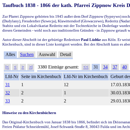
Taufbuch 1838 - 1866 der kath. Pfarrei Zippnow Kreis 
Zur Pfarrei Zippnow gehörten bis 1945 außer dem Dorf Zippnow (Sypnywo) noch d
(Dudylany), Freudenfier (Szwecja), Klawittersdorf (Glowaczewo), Rederitz (Nadarz
Stabitz und ein Lokalvikariat Rederitz mit der Tochterkirche in Doderlage wurd
diesen Gemeinden - wohl noch aus traditionellen Gründen - in Zippnow getauft 
Autor dieser Abschrift ist der gebürtige Rederitzer
Paul Lüdtke
aus Köln. Er weist
Kirchenbuch, sind in dieser Liste korrigiert worden. Bei der Abschrift kann es 
Alles
Suchen
Auswahl
Detail
|<
<
>
>|
3380 Einträge gesamt:
<<
31
34
37
40
Lfd-Nr
Seite im Kirchenbuch
Lfd-Nr im Kirchenbuch
Geburt des
31
1
12
17.03.183
32
2
1
30.03.183
33
2
2
29.03.183
Hinweise zu den Kirchenbüchern
Das Original-Kirchenbuch von Januar 1838 bis 1866, befindet sich im Diözesanarch
Freien Prälatur Schneidemühl, Josef-Schwank-Straße 8, 36043 Fulda und im Archi