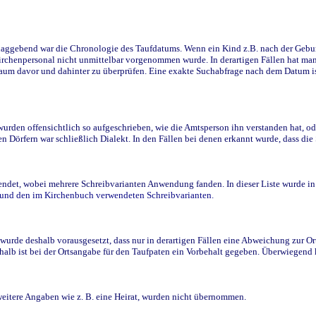
ggebend war die Chronologie des Taufdatums. Wenn ein Kind z.B. nach der Geburt 
rchenpersonal nicht unmittelbar vorgenommen wurde. In derartigen Fällen hat man d
raum davor und dahinter zu überprüfen. Eine exakte Suchabfrage nach dem Datum i
den offensichtlich so aufgeschrieben, wie die Amtsperson ihn verstanden hat, ode
n Dörfern war schließlich Dialekt. In den Fällen bei denen erkannt wurde, dass di
t, wobei mehrere Schreibvarianten Anwendung fanden. In dieser Liste wurde in de
n und den im Kirchenbuch verwendeten Schreibvarianten.
wurde deshalb vorausgesetzt, dass nur in derartigen Fällen eine Abweichung zur O
eshalb ist bei der Ortsangabe für den Taufpaten ein Vorbehalt gegeben. Überwiegen
weitere Angaben wie z. B. eine Heirat, wurden nicht übernommen.