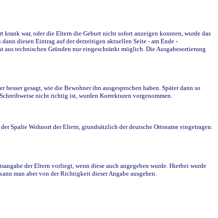
krank war, oder die Eltern die Geburt nicht sofort anzeigen konnten, wurde das
ann diesen Eintrag auf der derzeitigen aktuellen Seite - am Ende -
st aus technischen Gründen nur eingeschränkt möglich. Die Ausgabesortierung
r besser gesagt, wie die Bewohner ihn ausgesprochen haben. Später dann so
e Schreibweise nicht richtig ist, wurden Korrekturen vorgenommen.
r Spalte Wohnort der Eltern, grundsätzlich der deutsche Ortsname eingetragen.
rtsangabe der Eltern vorliegt, wenn diese auch angegeben wurde. Hierbei wurde
d kann man aber von der Richtigkeit dieser Angabe ausgehen.