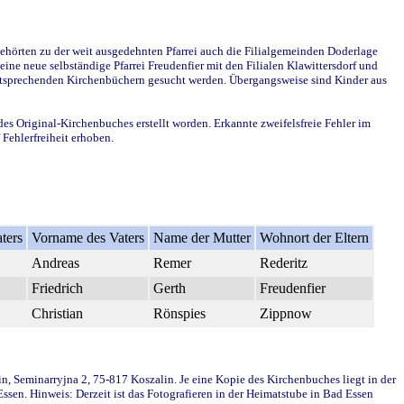
ehörten zu der weit ausgedehnten Pfarrei auch die Filialgemeinden Doderlage
ine neue selbständige Pfarrei Freudenfier mit den Filialen Klawittersdorf und
 entsprechenden Kirchenbüchern gesucht werden. Übergangsweise sind Kinder aus
des Original-Kirchenbuches erstellt worden. Erkannte zweifelsfreie Fehler im
Fehlerfreiheit erhoben.
ters
Vorname des Vaters
Name der Mutter
Wohnort der Eltern
Andreas
Remer
Rederitz
Friedrich
Gerth
Freudenfier
Christian
Rönspies
Zippnow
in, Seminarryjna 2, 75-817 Koszalin. Je eine Kopie des Kirchenbuches liegt in der
en. Hinweis: Derzeit ist das Fotografieren in der Heimatstube in Bad Essen