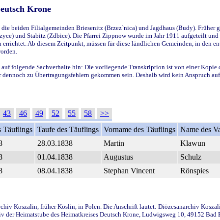
Deutsch Krone
ie beiden Filialgemeinden Briesenitz (Brzez`nica) und Jagdhaus (Budy). Früher g
yce) und Stabitz (Zdbice). Die Pfarrei Zippnow wurde im Jahr 1911 aufgeteilt und e
en errichtet. Ab diesem Zeitpunkt, müssen für diese ländlichen Gemeinden, in den
worden.
 auf folgende Sachverhalte hin: Die vorliegende Transkription ist von einer Kopie 
aber dennoch zu Übertragungsfehlern gekommen sein. Deshalb wird kein Anspruch auf 
43
46
49
52
55
58
>>
 Täuflings
Taufe des Täuflings
Vorname des Täuflings
Name des Va
8
28.03.1838
Martin
Klawun
8
01.04.1838
Augustus
Schulz
8
08.04.1838
Stephan Vincent
Rönspies
iv Koszalin, früher Köslin, in Polen. Die Anschrift lautet: Diözesanarchiv Koszal
v der Heimatstube des Heimatkreises Deutsch Krone, Ludwigsweg 10, 49152 Bad Ess