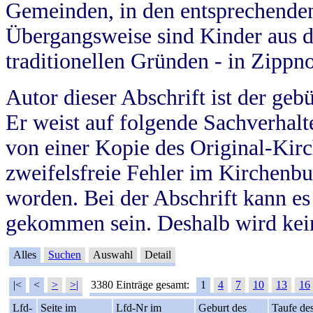
Gemeinden, in den entsprechende
Übergangsweise sind Kinder aus 
traditionellen Gründen - in Zippn
Autor dieser Abschrift ist der geb
Er weist auf folgende Sachverhalte
von einer Kopie des Original-Kirc
zweifelsfreie Fehler im Kirchenbuc
worden. Bei der Abschrift kann e
gekommen sein. Deshalb wird kein
Alles
Suchen
Auswahl
Detail
|<
<
>
>|
3380 Einträge gesamt:
1
4
7
10
13
16
Lfd-
Seite im
Lfd-Nr im
Geburt des
Taufe de