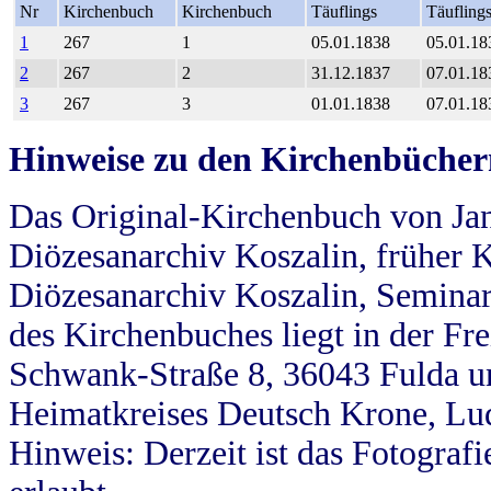
Nr
Kirchenbuch
Kirchenbuch
Täuflings
Täufling
1
267
1
05.01.1838
05.01.18
2
267
2
31.12.1837
07.01.18
3
267
3
01.01.1838
07.01.18
Hinweise zu den Kirchenbücher
Das Original-Kirchenbuch von Jan
Diözesanarchiv Koszalin, früher Kö
Diözesanarchiv Koszalin, Seminar
des Kirchenbuches liegt in der Fr
Schwank-Straße 8, 36043 Fulda u
Heimatkreises Deutsch Krone, Lu
Hinweis: Derzeit ist das Fotograf