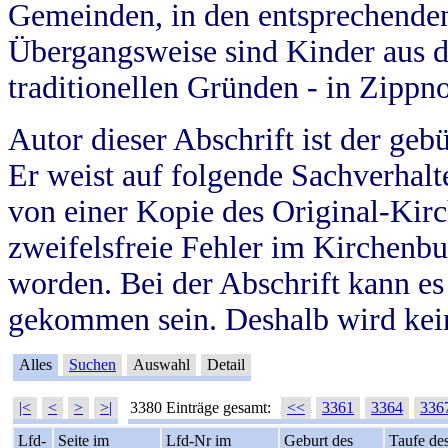
Gemeinden, in den entsprechende
Übergangsweise sind Kinder aus 
traditionellen Gründen - in Zippn
Autor dieser Abschrift ist der geb
Er weist auf folgende Sachverhalte
von einer Kopie des Original-Kirc
zweifelsfreie Fehler im Kirchenbuc
worden. Bei der Abschrift kann e
gekommen sein. Deshalb wird kein
Alles
Suchen
Auswahl
Detail
|<
<
>
>|
3380 Einträge gesamt:
<<
3361
3364
336
Lfd-
Seite im
Lfd-Nr im
Geburt des
Taufe de