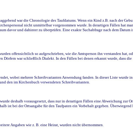
ggebend war die Chronologie des Taufdatums. Wenn ein Kind z.B. nach der Geburt 
rchenpersonal nicht unmittelbar vorgenommen wurde. In derartigen Fällen hat man d
raum davor und dahinter zu überprüfen. Eine exakte Suchabfrage nach dem Datum i
den offensichtlich so aufgeschrieben, wie die Amtsperson ihn verstanden hat, ode
n Dörfern war schließlich Dialekt. In den Fällen bei denen erkannt wurde, dass di
t, wobei mehrere Schreibvarianten Anwendung fanden. In dieser Liste wurde in de
n und den im Kirchenbuch verwendeten Schreibvarianten.
wurde deshalb vorausgesetzt, dass nur in derartigen Fällen eine Abweichung zur O
eshalb ist bei der Ortsangabe für den Taufpaten ein Vorbehalt gegeben. Überwiegen
weitere Angaben wie z. B. eine Heirat, wurden nicht übernommen.