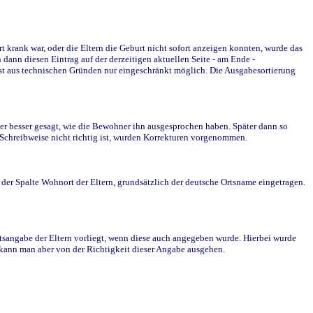
krank war, oder die Eltern die Geburt nicht sofort anzeigen konnten, wurde das
ann diesen Eintrag auf der derzeitigen aktuellen Seite - am Ende -
st aus technischen Gründen nur eingeschränkt möglich. Die Ausgabesortierung
r besser gesagt, wie die Bewohner ihn ausgesprochen haben. Später dann so
e Schreibweise nicht richtig ist, wurden Korrekturen vorgenommen.
r Spalte Wohnort der Eltern, grundsätzlich der deutsche Ortsname eingetragen.
rtsangabe der Eltern vorliegt, wenn diese auch angegeben wurde. Hierbei wurde
d kann man aber von der Richtigkeit dieser Angabe ausgehen.