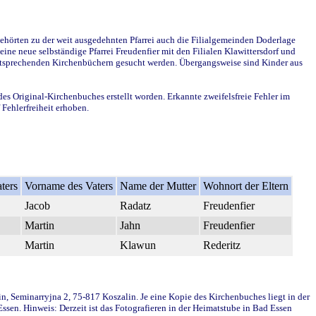
ehörten zu der weit ausgedehnten Pfarrei auch die Filialgemeinden Doderlage
ine neue selbständige Pfarrei Freudenfier mit den Filialen Klawittersdorf und
 entsprechenden Kirchenbüchern gesucht werden. Übergangsweise sind Kinder aus
des Original-Kirchenbuches erstellt worden. Erkannte zweifelsfreie Fehler im
Fehlerfreiheit erhoben.
ters
Vorname des Vaters
Name der Mutter
Wohnort der Eltern
Jacob
Radatz
Freudenfier
Martin
Jahn
Freudenfier
Martin
Klawun
Rederitz
in, Seminarryjna 2, 75-817 Koszalin. Je eine Kopie des Kirchenbuches liegt in der
en. Hinweis: Derzeit ist das Fotografieren in der Heimatstube in Bad Essen