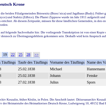
Deutsch Krone
ie beiden Filialgemeinden Briesenitz (Brzez`nica) und Jagdhaus (Budy). Früher g
yce) und Stabitz (Zdbice). Die Pfarrei Zippnow wurde im Jahr 1911 aufgeteilt und e
en errichtet. Ab diesem Zeitpunkt, müssen für diese ländlichen Gemeinden, in den
worden.
 auf folgende Sachverhalte hin: Die vorliegende Transkription ist von einer Kopie 
aber dennoch zu Übertragungsfehlern gekommen sein. Deshalb wird kein Anspruch auf 
19
22
25
28
>>
 Täuflings
Taufe des Täuflings
Vorname des Täuflings
Name des Va
8
25.02.1838
Michael
Hannemann
8
25.02.1838
Johann
Fenske
8
27.02.1838
Julius
Spors
iv Koszalin, früher Köslin, in Polen. Die Anschrift lautet: Diözesanarchiv Koszal
v der Heimatstube des Heimatkreises Deutsch Krone, Ludwigsweg 10, 49152 Bad Ess