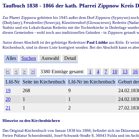
Taufbuch 1838 - 1866 der kath. Pfarrei Zippnow Kreis 
Zur Pfarrei Zippnow gehörten bis 1945 außer dem Dorf Zippnow (Sypnywo) noch d
(Dudylany), Freudenfier (Szwecja), Klawittersdorf (Glowaczewo), Rederitz (Nadarz
Stabitz und ein Lokalvikariat Rederitz mit der Tochterkirche in Doderlage wurd
diesen Gemeinden - wohl noch aus traditionellen Gründen - in Zippnow getauft 
Autor dieser Abschrift ist der gebürtige Rederitzer
Paul Lüdtke
aus Köln. Er weist
Kirchenbuch, sind in dieser Liste korrigiert worden. Bei der Abschrift kann es 
Alles
Suchen
Auswahl
Detail
|<
<
>
>|
3380 Einträge gesamt:
1
4
7
10
13
16
Lfd-Nr
Seite im Kirchenbuch
Lfd-Nr im Kirchenbuch
Geburt des
19
268
9
24.02.183
20
1
1
24.02.183
21
1
2
27.02.183
Hinweise zu den Kirchenbüchern
Das Original-Kirchenbuch von Januar 1838 bis 1866, befindet sich im Diözesanarch
Freien Prälatur Schneidemühl, Josef-Schwank-Straße 8, 36043 Fulda und im Archi