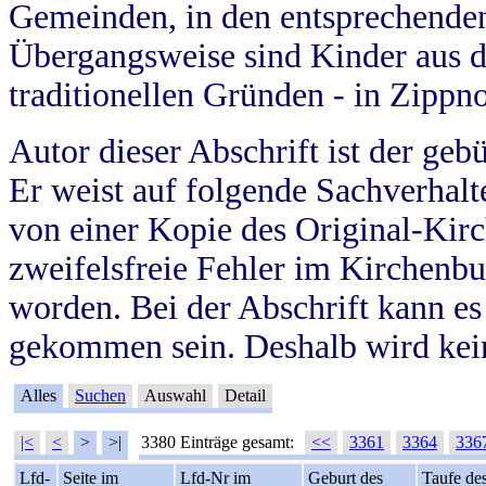
Gemeinden, in den entsprechende
Übergangsweise sind Kinder aus 
traditionellen Gründen - in Zippn
Autor dieser Abschrift ist der geb
Er weist auf folgende Sachverhalte
von einer Kopie des Original-Kirc
zweifelsfreie Fehler im Kirchenbuc
worden. Bei der Abschrift kann e
gekommen sein. Deshalb wird kein
Alles
Suchen
Auswahl
Detail
|<
<
>
>|
3380 Einträge gesamt:
<<
3361
3364
336
Lfd-
Seite im
Lfd-Nr im
Geburt des
Taufe de