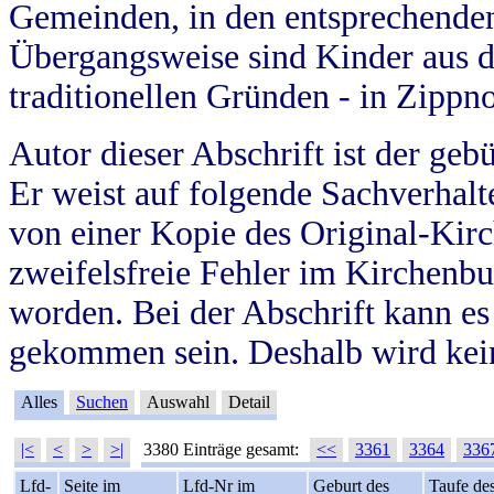
Gemeinden, in den entsprechende
Übergangsweise sind Kinder aus 
traditionellen Gründen - in Zippn
Autor dieser Abschrift ist der geb
Er weist auf folgende Sachverhalte
von einer Kopie des Original-Kirc
zweifelsfreie Fehler im Kirchenbuc
worden. Bei der Abschrift kann e
gekommen sein. Deshalb wird kein
Alles
Suchen
Auswahl
Detail
|<
<
>
>|
3380 Einträge gesamt:
<<
3361
3364
336
Lfd-
Seite im
Lfd-Nr im
Geburt des
Taufe de