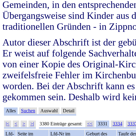
Gemeinden, in den entsprechende
Übergangsweise sind Kinder aus 
traditionellen Gründen - in Zippn
Autor dieser Abschrift ist der geb
Er weist auf folgende Sachverhalte
von einer Kopie des Original-Kirc
zweifelsfreie Fehler im Kirchenbuc
worden. Bei der Abschrift kann e
gekommen sein. Deshalb wird kein
Alles
Suchen
Auswahl
Detail
|<
<
>
>|
3380 Einträge gesamt:
<<
3331
3334
333
Lfd-
Seite im
Lfd-Nr im
Geburt des
Taufe de