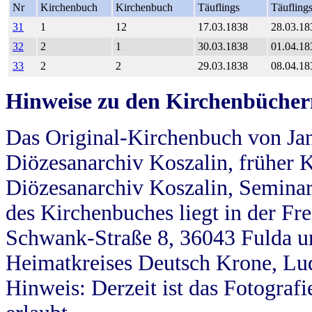
Nr
Kirchenbuch
Kirchenbuch
Täuflings
Täufling
31
1
12
17.03.1838
28.03.18
32
2
1
30.03.1838
01.04.18
33
2
2
29.03.1838
08.04.18
Hinweise zu den Kirchenbücher
Das Original-Kirchenbuch von Jan
Diözesanarchiv Koszalin, früher Kö
Diözesanarchiv Koszalin, Seminar
des Kirchenbuches liegt in der Fr
Schwank-Straße 8, 36043 Fulda u
Heimatkreises Deutsch Krone, Lu
Hinweis: Derzeit ist das Fotograf