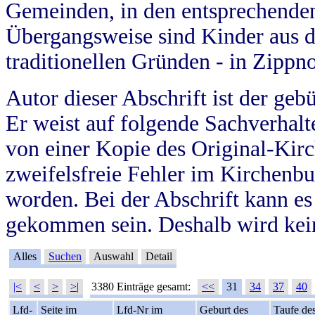
Gemeinden, in den entsprechende
Übergangsweise sind Kinder aus 
traditionellen Gründen - in Zippn
Autor dieser Abschrift ist der geb
Er weist auf folgende Sachverhalte
von einer Kopie des Original-Kirc
zweifelsfreie Fehler im Kirchenbuc
worden. Bei der Abschrift kann e
gekommen sein. Deshalb wird kein
Alles
Suchen
Auswahl
Detail
|<
<
>
>|
3380 Einträge gesamt:
<<
31
34
37
40
Lfd-
Seite im
Lfd-Nr im
Geburt des
Taufe de