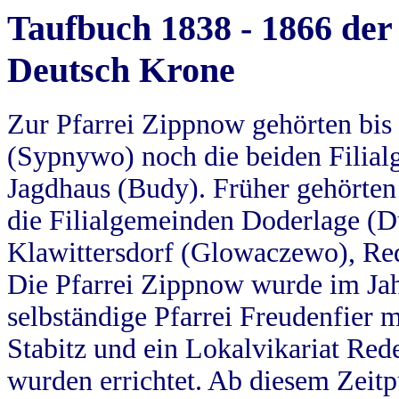
Taufbuch 1838 - 1866 der
Deutsch Krone
Zur Pfarrei Zippnow gehörten bi
(Sypnywo) noch die beiden Filial
Jagdhaus (Budy). Früher gehörten 
die Filialgemeinden Doderlage (D
Klawittersdorf (Glowaczewo), Red
Die Pfarrei Zippnow wurde im Jah
selbständige Pfarrei Freudenfier m
Stabitz und ein Lokalvikariat Red
wurden errichtet. Ab diesem Zeitp